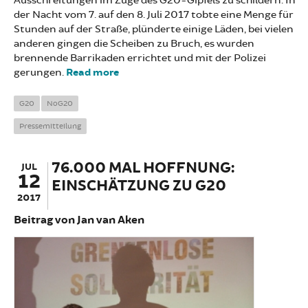
Ausschreitungen im Zuge des G20-Gipfels zu schildern. In
der Nacht vom 7. auf den 8. Juli 2017 tobte eine Menge für
Stunden auf der Straße, plünderte einige Läden, bei vielen
anderen gingen die Scheiben zu Bruch, es wurden
brennende Barrikaden errichtet und mit der Polizei
gerungen.
Read more
about Stellungnahme zu den
Ereignissen vom Wochenende
G20
NoG20
Pressemitteilung
76.000 MAL HOFFNUNG:
JUL
12
EINSCHÄTZUNG ZU G20
2017
Beitrag von Jan van Aken