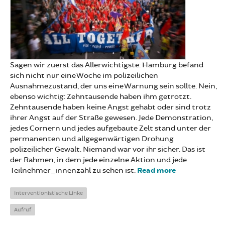
Sagen wir zuerst das Allerwichtigste: Hamburg befand
sich nicht nur eine Woche im polizeilichen
Ausnahmezustand, der uns eine Warnung sein sollte. Nein,
ebenso wichtig: Zehntausende haben ihm getrotzt.
Zehntausende haben keine Angst gehabt oder sind trotz
ihrer Angst auf der Straße gewesen. Jede Demonstration,
jedes Cornern und jedes aufgebaute Zelt stand unter der
permanenten und allgegenwärtigen Drohung
polizeilicher Gewalt. Niemand war vor ihr sicher. Das ist
der Rahmen, in dem jede einzelne Aktion und jede
Teilnehmer_innenzahl zu sehen ist.
Read more
about Die
rebellische
Hoffnung
Interventionistische Linke
von
Aufruf
Hamburg