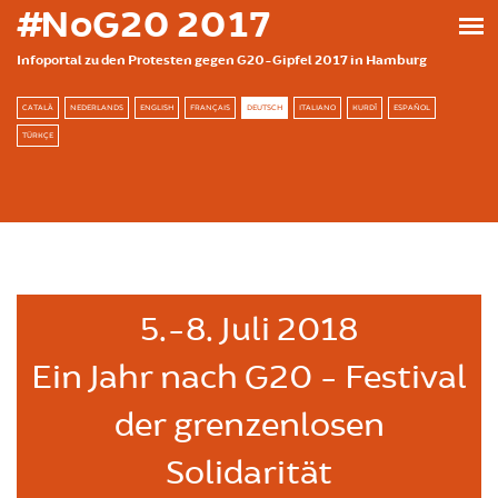
Direkt zum Inhalt
#NoG20 2017
Infoportal zu den Protesten gegen G20-Gipfel 2017 in Hamburg
CATALÀ
NEDERLANDS
ENGLISH
FRANÇAIS
DEUTSCH
ITALIANO
KURDÎ
ESPAÑOL
TÜRKÇE
5.-8. Juli 2018
Ein Jahr nach G20 - Festival
der grenzenlosen
Solidarität