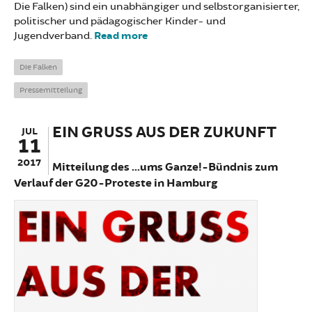
Die Falken) sind ein unabhängiger und selbstorganisierter,
politischer und pädagogischer Kinder- und
Jugendverband.
Read more
about Offener Brief zur Anti-
G20-Demo: Zeit für Solidarität
Die Falken
Pressemitteilung
EIN GRUSS AUS DER ZUKUNFT
JUL
11
2017
Mitteilung des ...ums Ganze!-Bündnis zum
Verlauf der G20-Proteste in Hamburg