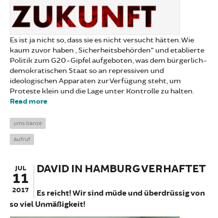
Es ist ja nicht so, dass sie es nicht versucht hätten. Wie
kaum zuvor haben „Sicherheitsbehörden“ und etablierte
Politik zum G20-Gipfel aufgeboten, was dem bürgerlich-
demokratischen Staat so an repressiven und
ideologischen Apparaten zur Verfügung steht, um
Proteste klein und die Lage unter Kontrolle zu halten.
Read more
about Ein Gruß aus der Zukunft
ums Ganze
Aufruf
DAVID IN HAMBURG VERHAFTET
JUL
11
2017
Es reicht! Wir sind müde und überdrüssig von
so viel Unmäßigkeit!