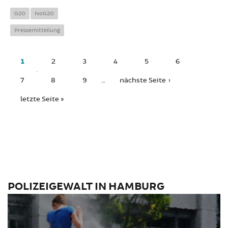
David in
Hamburg
G20
NoG20
verhaftet
Pressemitteilung
SEITEN
1
2
3
4
5
6
7
8
9
…
nächste Seite ›
letzte Seite »
POLIZEIGEWALT IN HAMBURG