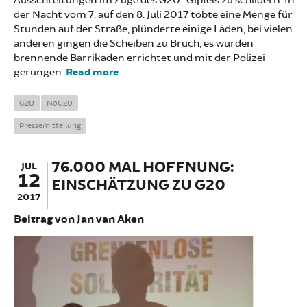
Ausschreitungen im Zuge des G20-Gipfels zu schildern. In
der Nacht vom 7. auf den 8. Juli 2017 tobte eine Menge für
Stunden auf der Straße, plünderte einige Läden, bei vielen
anderen gingen die Scheiben zu Bruch, es wurden
brennende Barrikaden errichtet und mit der Polizei
gerungen.
Read more
about Stellungnahme zu den
Ereignissen vom Wochenende
G20
NoG20
Pressemitteilung
76.000 MAL HOFFNUNG:
JUL
12
EINSCHÄTZUNG ZU G20
2017
Beitrag von Jan van Aken