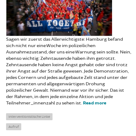
Sagen wir zuerst das Allerwichtigste: Hamburg befand
sich nicht nur eine Woche im polizeilichen
Ausnahmezustand, der uns eine Warnung sein sollte. Nein,
ebenso wichtig: Zehntausende haben ihm getrotzt.
Zehntausende haben keine Angst gehabt oder sind trotz
ihrer Angst auf der Straße gewesen. Jede Demonstration,
jedes Cornern und jedes aufgebaute Zelt stand unter der
permanenten und allgegenwärtigen Drohung
polizeilicher Gewalt. Niemand war vor ihr sicher. Das ist
der Rahmen, in dem jede einzelne Aktion und jede
Teilnehmer_innenzahl zu sehen ist.
Read more
about Die
rebellische
Hoffnung
Interventionistische Linke
von
Aufruf
Hamburg