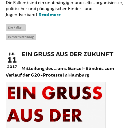
Die Falken) sind ein unabhängiger und selbstorganisierter,
politischer und pädagogischer Kinder- und
Jugendverband.
Read more
about Offener Brief zur Anti-
G20-Demo: Zeit für Solidarität
Die Falken
Pressemitteilung
EIN GRUSS AUS DER ZUKUNFT
JUL
11
2017
Mitteilung des ...ums Ganze!-Bündnis zum
Verlauf der G20-Proteste in Hamburg