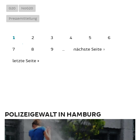
David in
Hamburg
G20
NoG20
verhaftet
Pressemitteilung
SEITEN
1
2
3
4
5
6
7
8
9
…
nächste Seite ›
letzte Seite »
POLIZEIGEWALT IN HAMBURG