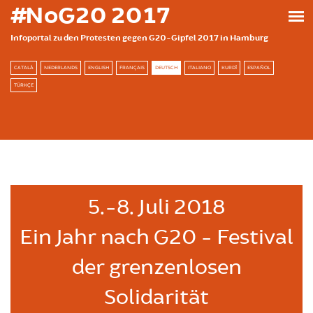
Direkt zum Inhalt
#NoG20 2017
Infoportal zu den Protesten gegen G20-Gipfel 2017 in Hamburg
CATALÀ
NEDERLANDS
ENGLISH
FRANÇAIS
DEUTSCH
ITALIANO
KURDÎ
ESPAÑOL
TÜRKÇE
5.-8. Juli 2018
Ein Jahr nach G20 - Festival
der grenzenlosen
Solidarität