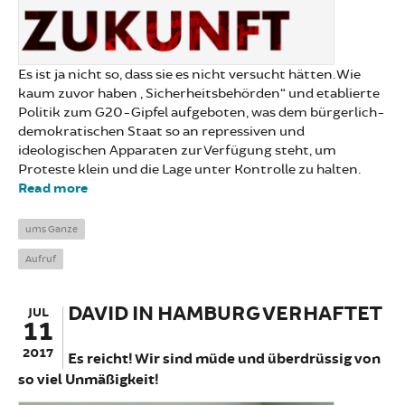
Es ist ja nicht so, dass sie es nicht versucht hätten. Wie
kaum zuvor haben „Sicherheitsbehörden“ und etablierte
Politik zum G20-Gipfel aufgeboten, was dem bürgerlich-
demokratischen Staat so an repressiven und
ideologischen Apparaten zur Verfügung steht, um
Proteste klein und die Lage unter Kontrolle zu halten.
Read more
about Ein Gruß aus der Zukunft
ums Ganze
Aufruf
DAVID IN HAMBURG VERHAFTET
JUL
11
2017
Es reicht! Wir sind müde und überdrüssig von
so viel Unmäßigkeit!