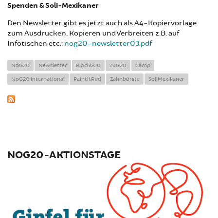
Spenden & Soli-Mexikaner
Den Newsletter gibt es jetzt auch als A4-Kopiervorlage
zum Ausdrucken, Kopieren und Verbreiten z.B. auf
Infotischen etc.:
nog20-newsletter03.pdf
NoG20
Newsletter
BlockG20
ZuG20
Camp
NoG20 international
PaintitRed
Zahnbürste
SoliMexikaner
NOG20-AKTIONSTAGE