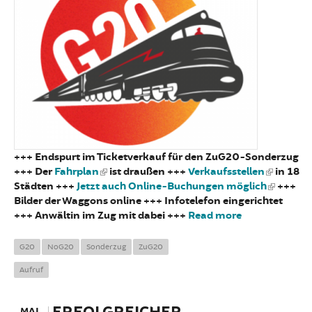
+++ Endspurt im Ticketverkauf für den ZuG20-Sonderzug
+++ Der
Fahrplan
ist draußen +++
Verkaufsstellen
in 18
Städten +++
Jetzt auch Online-Buchungen möglich
+++
Bilder der Waggons online +++ Infotelefon eingerichtet
+++ Anwältin im Zug mit dabei +++
Read more
about
ZuG20: Der
NoG20-
G20
NoG20
Sonderzug
ZuG20
Sonderzug
Aufruf
zum G20
Gipfel 2017
MAI