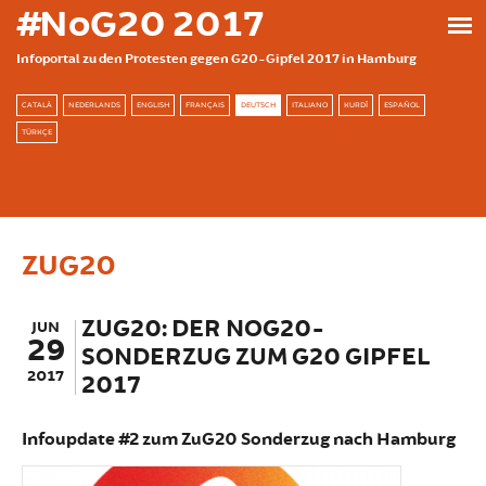
Direkt zum Inhalt
#NoG20 2017
Infoportal zu den Protesten gegen G20-Gipfel 2017 in Hamburg
CATALÀ
NEDERLANDS
ENGLISH
FRANÇAIS
DEUTSCH
ITALIANO
KURDÎ
ESPAÑOL
TÜRKÇE
ZUG20
ZUG20: DER NOG20-
JUN
29
SONDERZUG ZUM G20 GIPFEL
2017
2017
Infoupdate #2 zum ZuG20 Sonderzug nach Hamburg