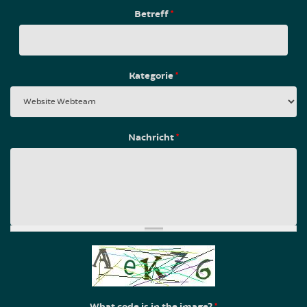
Betreff
*
Kategorie
*
Nachricht
*
What code is in the image?
*