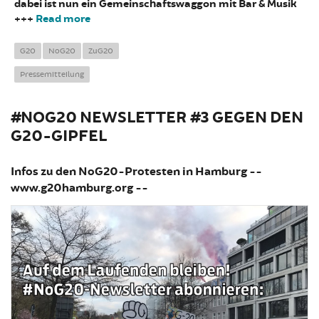
dabei ist nun ein Gemeinschaftswaggon mit Bar & Musik
+++
Read more
about Erfolgreicher Kampagnenstart zum
Sonderzug nach Hamburg
G20
NoG20
ZuG20
Pressemitteilung
#NOG20 NEWSLETTER #3 GEGEN DEN
G20-GIPFEL
Infos zu den NoG20-Protesten in Hamburg --
www.g20hamburg.org --