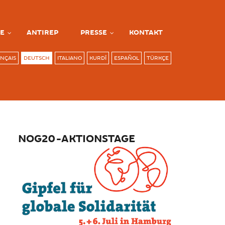
E
ANTIREP
PRESSE
KONTAKT
NÇAIS
DEUTSCH
ITALIANO
KURDÎ
ESPAÑOL
TÜRKÇE
NOG20-AKTIONSTAGE