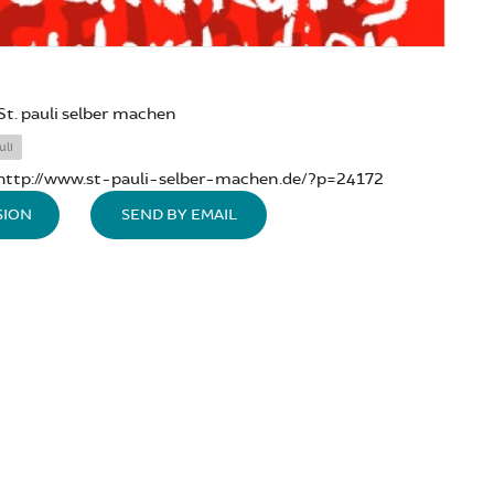
St. pauli selber machen
uli
http://www.st-pauli-selber-machen.de/?p=24172
SION
SEND BY EMAIL