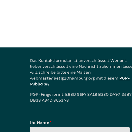
Das Kontaktformular ist unverschlüsselt. Wer uns
lieber verschlüsselt eine Nachricht zukommen lass
will, schreibe bitte eine Mail an
webmaster[aet]g20hamburg.org mit diesem
PGP-
PublicKey
PGP-Fingerprint: E88D 96F7 8A18 B330 DA97 34B7
DB38 A94D 8C53 78
Ihr Name
*