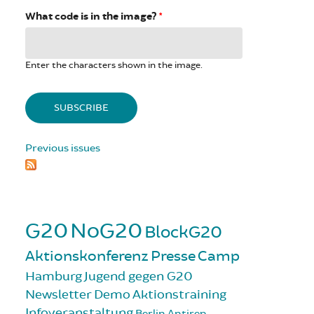
What code is in the image?
*
Enter the characters shown in the image.
Previous issues
G20
NoG20
BlockG20
Aktionskonferenz
Presse
Camp
Hamburg
Jugend gegen G20
Newsletter
Demo
Aktionstraining
Infoveranstaltung
Berlin
Antirep