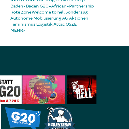
Baden-Baden
G20-African-Partnership
Rote Zone
Welcome to hell
Sonderzug
Autonome Mobilisierung
AG Aktionen
Feminismus
Logistik
Attac
OSZE
MEHR