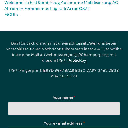
Welcome to hell
Sonderzug
Autonome Mobilisierung
AG
Aktionen
Feminismus
Logistik
Attac
OSZE
MORE
Das Kontaktformular ist unverschlüsselt. Wer uns lieber
verschlüsselt eine Nachricht zukommen lassen will, schreibe
bitte eine Mail an webmaster[aet]g20hamburg.org mit
diesem
PGP-PublicKey
PGP-Fingerprint: E88D 96F7 8A18 B330 DA97 34B7 DB38
A94D 8C53 78
Your name
*
Your e-mail address
*