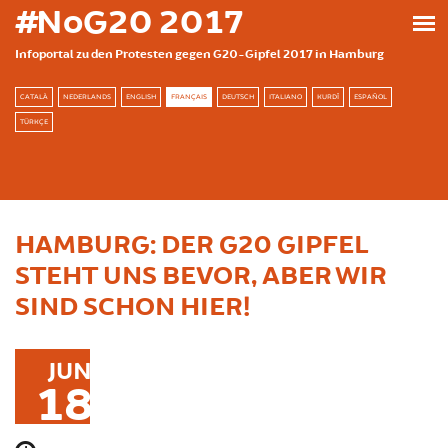
Skip to main content
#NoG20 2017
Infoportal zu den Protesten gegen G20-Gipfel 2017 in Hamburg
CATALÀ
NEDERLANDS
ENGLISH
FRANÇAIS
DEUTSCH
ITALIANO
KURDÎ
ESPAÑOL
TÜRKÇE
HAMBURG: DER G20 GIPFEL
STEHT UNS BEVOR, ABER WIR
SIND SCHON HIER!
JUN
18