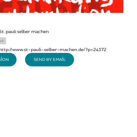
St. pauli selber machen
uli
http://www.st-pauli-selber-machen.de/?p=24172
SION
SEND BY EMAIL