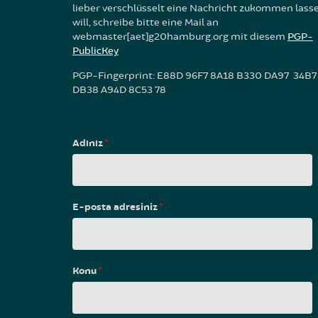
lieber verschlüsselt eine Nachricht zukommen lass
will, schreibe bitte eine Mail an
webmaster[aet]g20hamburg.org mit diesem
PGP-
PublicKey
PGP-Fingerprint: E88D 96F7 8A18 B330 DA97 34B7
DB38 A94D 8C53 78
Adınız
*
E-posta adresiniz
*
Konu
*