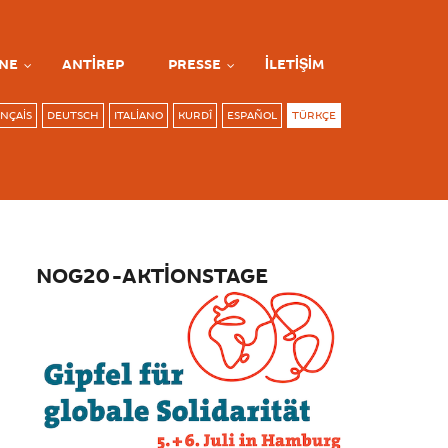
NE
ANTIREP
PRESSE
İLETIŞIM
NÇAIS
DEUTSCH
ITALIANO
KURDÎ
ESPAÑOL
TÜRKÇE
NOG20-AKTIONSTAGE