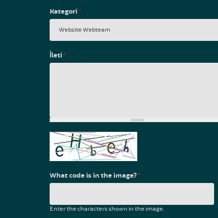
Kategori
*
İleti
*
What code is in the image?
*
Enter the characters shown in the image.