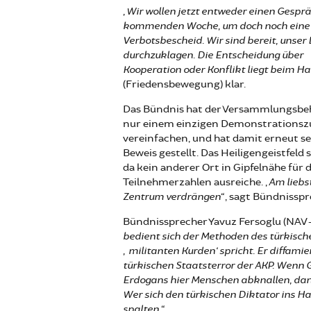
„Wir wollen jetzt entweder einen Gespr
kommenden Woche, um doch noch eine ko
Verbotsbescheid. Wir sind bereit, unse
durchzuklagen. Die Entscheidung über
Kooperation oder Konflikt liegt beim 
(Friedensbewegung) klar.
Das Bündnis hat der Versammlungsbehör
nur einem einzigen Demonstrationszu
vereinfachen, und hat damit erneut s
Beweis gestellt. Das Heiligengeistfel
da kein anderer Ort in Gipfelnähe für 
Teilnehmerzahlen ausreiche.
„Am liebs
Zentrum verdrängen“
, sagt Bündnissp
Bündnissprecher Yavuz Fersoglu (NAV-
bedient sich der Methoden des türkisch
‚militanten Kurden‘ spricht. Er diffami
türkischen Staatsterror der AKP. Wenn 
Erdogans hier Menschen abknallen, dann
Wer sich den türkischen Diktator ins Ha
spalten.“