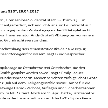
statt G20“, 26.04.2017
 „Grenzenlose Solidarität statt G20“ am 8. Juli in
 aufgefordert, sich endlich klar zum Grundrecht auf
d die geplanten Proteste gegen die G20-Gipfel nicht
 von Innensenator Andy Grote (SPD) zeugten von einem
nd Grundrechtsverständnis.
Einschränkung der Demonstrationsfreiheit zulässig ist,
ensenator eigentlich wissen“
, sagt Bündnissprecher
ampfansage an Demokratie und Grundrechte, die den
Gipfels geopfert werden sollen“
, sagte Emily Laquer
ls Bündnissprecherin. Medienberichten zufolge lehnt Grote
. Juli auf dem Heiligengeistfeld sowie Camps für die
r etwaige Demo-Verbote, Auflagen und Sicherheitszonen
em im NDR zitiert. Noch am 11. April hatte Justizsenator
werde in der Innenstadt während des G20-Gipfels keine