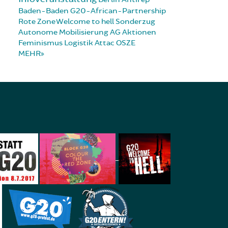
Baden-Baden
G20-African-Partnership
Rote Zone
Welcome to hell
Sonderzug
Autonome Mobilisierung
AG Aktionen
Feminismus
Logistik
Attac
OSZE
MEHR