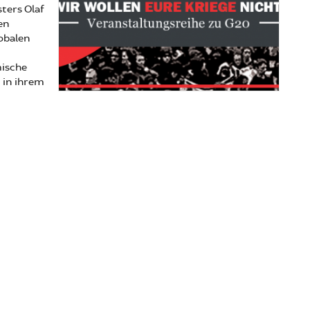
ters Olaf
en
obalen
mische
 in ihrem
t Veranstaltungsreihe zu G20 in Hamburg: Wir wollen
 Kriege nicht!