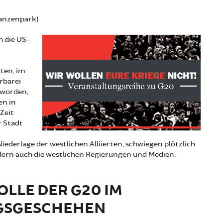
hanzenpark)
h die US-
iten, im
arbarei
 worden,
en in
Zeit
r Stadt
ederlage der westlichen Alliierten, schwiegen plötzlich
ndern auch die westlichen Regierungen und Medien.
OLLE DER G20 IM
GSGESCHEHEN