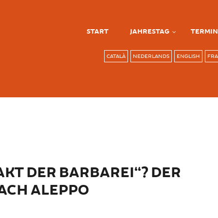
START
JAHRESTAG
TERMIN
CATALÀ
NEDERLANDS
ENGLISH
FRA
AKT DER BARBAREI“? DER
NACH ALEPPO