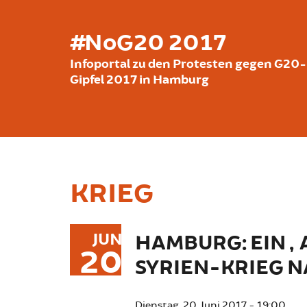
Direkt zum Inhalt
#NoG20 2017
Infoportal zu den Protesten gegen G20-
Gipfel 2017 in Hamburg
KRIEG
JUN
HAMBURG: EIN „
20
SYRIEN-KRIEG 
Dienstag, 20. Juni 2017 - 19:00