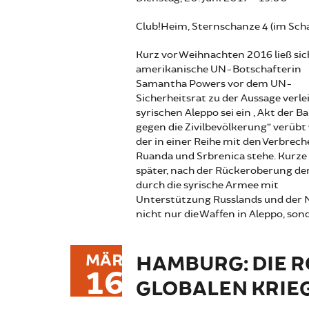
Club!Heim, Sternschanze 4 (im Sc
Kurz vor Weihnachten 2016 ließ sic
amerikanische UN-Botschafterin
Samantha Powers vor dem UN-
Sicherheitsrat zu der Aussage verle
syrischen Aleppo sei ein „Akt der B
gegen die Zivilbevölkerung“ verübt
der in einer Reihe mit den Verbrech
Ruanda und Srbrenica stehe. Kurze 
später, nach der Rückeroberung de
durch die syrische Armee mit
Unterstützung Russlands und der Ni
nicht nur die Waffen in Aleppo, so
MÄR
HAMBURG: DIE R
16
GLOBALEN KRIE