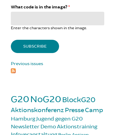
What code is in the image?
*
Enter the characters shown in the image.
Previous issues
G20
NoG20
BlockG20
Aktionskonferenz
Presse
Camp
Hamburg
Jugend gegen G20
Newsletter
Demo
Aktionstraining
Infoveranstaltung
Berlin
Antirep