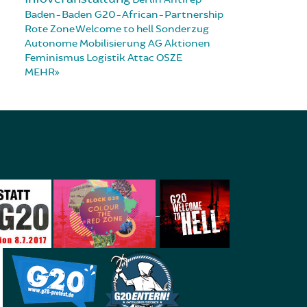
Baden-Baden
G20-African-Partnership
Rote Zone
Welcome to hell
Sonderzug
Autonome Mobilisierung
AG Aktionen
Feminismus
Logistik
Attac
OSZE
MEHR