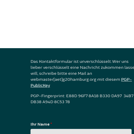
Das Kontaktformular ist unverschlüsselt. Wer uns
lieber verschlüsselt eine Nachricht zukommen lass
will, schreibe bitte eine Mail an
webmaster[aet]g20hamburg.org mit diesem
PGP-
PublicKey
PGP-Fingerprint: E88D 96F7 8A18 B330 DA97 34B7
DB38 A94D 8C53 78
Ihr Name
*