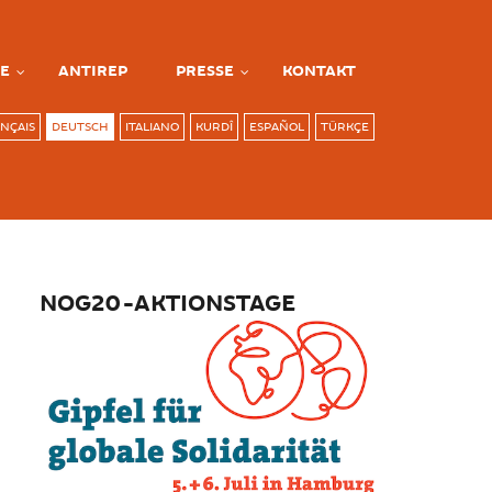
E
ANTIREP
PRESSE
KONTAKT
NÇAIS
DEUTSCH
ITALIANO
KURDÎ
ESPAÑOL
TÜRKÇE
NOG20-AKTIONSTAGE