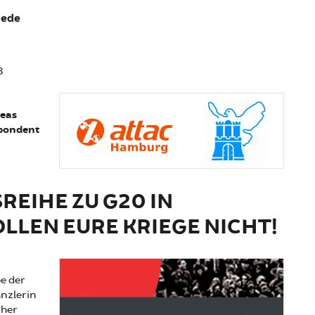
iede
3
reas
spondent
EIHE ZU G20 IN
LLEN EURE KRIEGE NICHT!
e der
nzlerin
cher