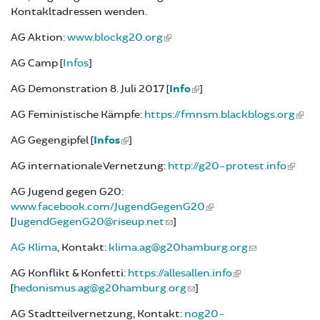
Kontakltadressen wenden.
AG Aktion:
www.blockg20.org
AG Camp [
Infos
]
AG Demonstration 8. Juli 2017 [
Info
]
AG Feministische Kämpfe:
https://fmnsm.blackblogs.org
AG Gegengipfel [
Infos
]
AG internationale Vernetzung:
http://g20-protest.info
AG Jugend gegen G20:
www.facebook.com/JugendGegenG20
[
JugendGegenG20@riseup.net
]
AG Klima
, Kontakt:
klima.ag@g20hamburg.org
AG Konflikt & Konfetti:
https://allesallen.info
[
hedonismus.ag@g20hamburg.org
]
AG Stadtteilvernetzung, Kontakt:
nog20-