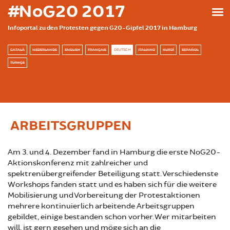
Direkt zum Inhalt
#NoG20 2017
Infoportal zu den Protesten gegen G20-Gipfel 2017 in Hamburg
CATALÀ
NEDERLANDS
ENGLISH
FRANÇAIS
DEUTSCH
ITALIANO
KURDÎ
ESPAÑOL
TÜRKÇE
ARBEITSGRUPPEN
Am 3. und 4. Dezember fand in Hamburg die erste NoG20-
Aktionskonferenz mit zahlreicher und
spektrenübergreifender Beteiligung statt. Verschiedenste
Workshops fanden statt und es haben sich für die weitere
Mobilisierung und Vorbereitung der Protestaktionen
mehrere kontinuierlich arbeitende Arbeitsgruppen
gebildet, einige bestanden schon vorher. Wer mitarbeiten
will, ist gern gesehen und möge sich an die