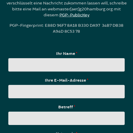
verschlüsselt eine Nachricht zukommen lassen will, schreibe
bitte eine Mail an webmaster[aet]g20hamburg.org mit
diesem
PGP-PublicKey
PGP-Fingerprint: E88D 96F7 8A18 B330 DA97 34B7 DB38
A94D 8C53 78
Ihr Name
*
Ihre E-Mail-Adresse
*
Betreff
*