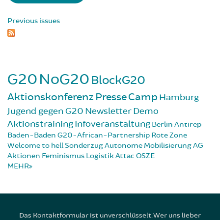
Previous issues
G20
NoG20
BlockG20
Aktionskonferenz
Presse
Camp
Hamburg
Jugend gegen G20
Newsletter
Demo
Aktionstraining
Infoveranstaltung
Berlin
Antirep
Baden-Baden
G20-African-Partnership
Rote Zone
Welcome to hell
Sonderzug
Autonome Mobilisierung
AG
Aktionen
Feminismus
Logistik
Attac
OSZE
MEHR
Das Kontaktformular ist unverschlüsselt. Wer uns lieber