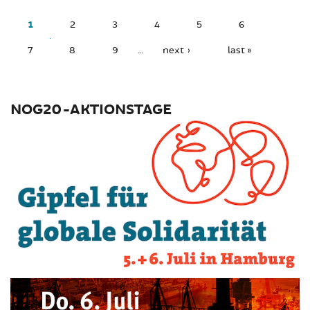
PAGES
1
2
3
4
5
6
7
8
9
…
next ›
last »
NOG20-AKTIONSTAGE