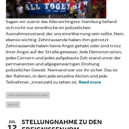
Sagen wir zuerst das Allerwichtigste: Hamburg befand
sich nicht nur eine Woche im polizeilichen
Ausnahmezustand, der uns eine Warnung sein sollte. Nein,
ebenso wichtig: Zehntausende haben ihm getrotzt.
Zehntausende haben keine Angst gehabt oder sind trotz
ihrer Angst auf der Straße gewesen. Jede Demonstration,
jedes Cornern und jedes aufgebaute Zelt stand unter der
permanenten und allgegenwärtigen Drohung
polizeilicher Gewalt. Niemand war vor ihr sicher. Das ist
der Rahmen, in dem jede einzelne Aktion und jede
Teilnehmer_innenzahl zu sehen ist.
Read more
about Die
rebellische
Hoffnung
Interventionistische Linke
von
Aufruf
Hamburg
STELLUNGNAHME ZU DEN
JUL
12