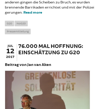
anderen gingen die Scheiben zu Bruch, es wurden
brennende Barrikaden errichtet und mit der Polizei
gerungen.
Read more
about Stellungnahme zu den
Ereignissen vom Wochenende
G20
NoG20
Pressemitteilung
76.000 MAL HOFFNUNG:
JUL
12
EINSCHÄTZUNG ZU G20
2017
Beitrag von Jan van Aken