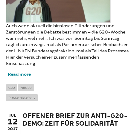
Auch wenn aktuell die hirnlosen Plünderungen und
Zerstörungen die Debatte bestimmen – die G20-Woche
war mehr, viel mehr. Ich war von Sonntag bis Sonntag
täglich unterwegs, mal als Parlamentarischer Beobachter
der LINKEN Bundestagsfraktion, mal als Teil des Protestes.
Hier der Versuch einer zusammenfassenden
Einschätzung.
Read more
about 76.000 mal Hoffnung: Einschätzung zu
G20
G20
NoG20
Pressemitteilung
OFFENER BRIEF ZUR ANTI-G20-
JUL
12
DEMO: ZEIT FÜR SOLIDARITÄT
2017