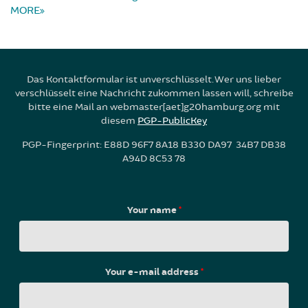
MORE
Das Kontaktformular ist unverschlüsselt. Wer uns lieber
verschlüsselt eine Nachricht zukommen lassen will, schreibe
bitte eine Mail an webmaster[aet]g20hamburg.org mit
diesem
PGP-PublicKey
PGP-Fingerprint: E88D 96F7 8A18 B330 DA97 34B7 DB38
A94D 8C53 78
Your name
*
Your e-mail address
*