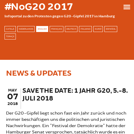
Skip to main content
#NoG20 2017
Infoportal zu den Protesten gegen G20-Gipfel 2017 in Hamburg
CATALÀ
NEDERLANDS
ENGLISH
FRANÇAIS
DEUTSCH
ITALIANO
KURDÎ
ESPAÑOL
TÜRKÇE
NEWS & UPDATES
SAVE THE DATE: 1 JAHR G20, 5.-8.
MAY
07
JULI 2018
2018
Der G20-Gipfel liegt schon fast ein Jahr zurück und noch
immer beschäftigen uns die politischen und juristischen
Nachwirkungen. Ein "Festival der Demokratie" hatte der
Hamburger Senat versprochen, tatsächlich wurde es ein