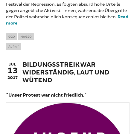
Festival der Repression. Es folgten absurd hohe Urteile
gegen angebliche Aktivist_innen, während die Übergriffe
der Polizei wahrscheinlich konsequenzenlos bleiben.
Read
more
about SAVE THE DATE: 1 JAHR G20, 5.-8. JULI 2018
G20
NoG20
Aufruf
BILDUNGSSTREIK WAR
JUL
13
WIDERSTÄNDIG, LAUT UND
2017
WÜTEND
"Unser Protest war nicht friedlich."