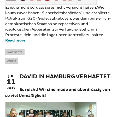
Es ist ja nicht so, dass sie es nicht versucht hätten. Wie
kaum zuvor haben „Sicherheitsbehörden“ und etablierte
Politik zum G20-Gipfel aufgeboten, was dem bürgerlich-
demokratischen Staat so an repressiven und
ideologischen Apparaten zur Verfügung steht, um
Proteste klein und die Lage unter Kontrolle zu halten.
Read more
about Ein Gruß aus der Zukunft
ums Ganze
Aufruf
DAVID IN HAMBURG VERHAFTET
JUL
11
2017
Es reicht! Wir sind müde und überdrüssig von
so viel Unmäßigkeit!