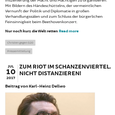
Inszenierung der Macht und Mächtigen zu organisieren.
Mit Bildern des Händeschüttelns, der vermeintlichen
Vernunft der Politik und Diplomatie in großen
Verhandlungssälen und zum Schluss der bürgerlichen
Feinsinnigkeit beim Beethovenkonzert.
Nur noch kurz die Welt retten
Read more
about Der Gewalt
widerstehen
Christen gegen G20
Pressemitteilung
ZUM RIOT IM SCHANZENVIERTEL.
JUL
10
NICHT DISTANZIEREN!
2017
Beitrag von Karl-Heinz Dellwo