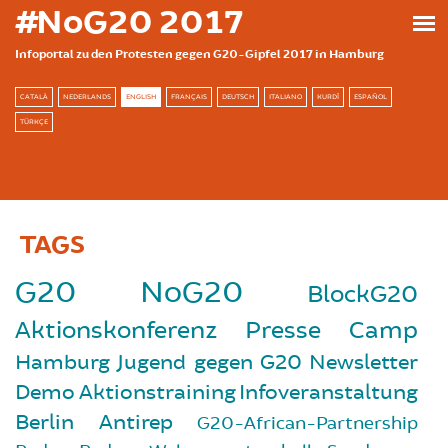
Skip to main content
#NoG20 2017
Infoportal zu den Protesten gegen G20-Gipfel 2017 in Hamburg
CATALÀ
NEDERLANDS
ENGLISH
FRANÇAIS
DEUTSCH
ITALIANO
KURDÎ
ESPAÑOL
TÜRKÇE
TAGS
G20
NoG20
BlockG20
Aktionskonferenz
Presse
Camp
Hamburg
Jugend gegen G20
Newsletter
Demo
Aktionstraining
Infoveranstaltung
Berlin
Antirep
G20-African-Partnership