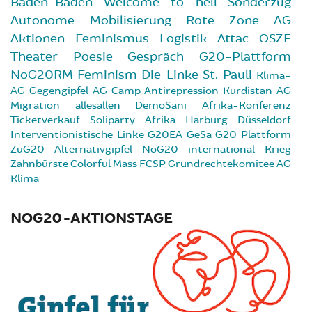
Baden-Baden
Welcome to hell
Sonderzug
Autonome Mobilisierung
Rote Zone
AG
Aktionen
Feminismus
Logistik
Attac
OSZE
Theater
Poesie
Gespräch
G20-Plattform
NoG20RM
Feminism
Die Linke
St. Pauli
Klima-
AG
Gegengipfel
AG Camp
Antirepression
Kurdistan
AG
Migration
allesallen
DemoSani
Afrika-Konferenz
Ticketverkauf
Soliparty
Afrika
Harburg
Düsseldorf
Interventionistische Linke
G20EA
GeSa
G20 Plattform
ZuG20
Alternativgipfel
NoG20 international
Krieg
Zahnbürste
Colorful Mass
FCSP
Grundrechtekomitee
AG
Klima
NOG20-AKTIONSTAGE