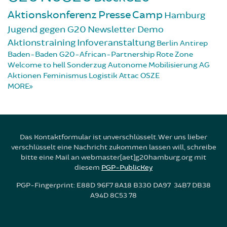
Aktionskonferenz
Presse
Camp
Hamburg
Jugend gegen G20
Newsletter
Demo
Aktionstraining
Infoveranstaltung
Berlin
Antirep
Baden-Baden
G20-African-Partnership
Rote Zone
Welcome to hell
Sonderzug
Autonome Mobilisierung
AG
Aktionen
Feminismus
Logistik
Attac
OSZE
MORE
Das Kontaktformular ist unverschlüsselt. Wer uns lieber
verschlüsselt eine Nachricht zukommen lassen will, schreibe
bitte eine Mail an webmaster[aet]g20hamburg.org mit
diesem
PGP-PublicKey
PGP-Fingerprint: E88D 96F7 8A18 B330 DA97 34B7 DB38
A94D 8C53 78