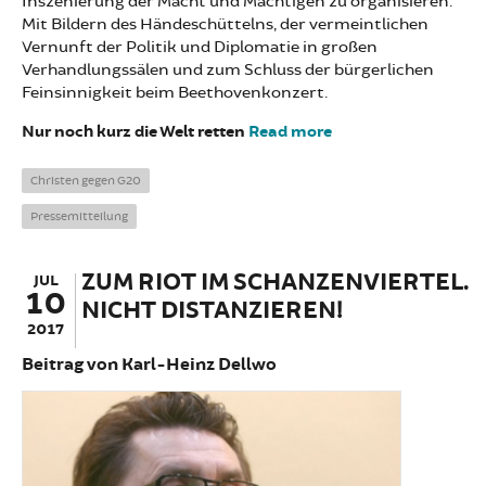
Inszenierung der Macht und Mächtigen zu organisieren.
Mit Bildern des Händeschüttelns, der vermeintlichen
Vernunft der Politik und Diplomatie in großen
Verhandlungssälen und zum Schluss der bürgerlichen
Feinsinnigkeit beim Beethovenkonzert.
Nur noch kurz die Welt retten
Read more
about Der Gewalt
widerstehen
Christen gegen G20
Pressemitteilung
ZUM RIOT IM SCHANZENVIERTEL.
JUL
10
NICHT DISTANZIEREN!
2017
Beitrag von Karl-Heinz Dellwo