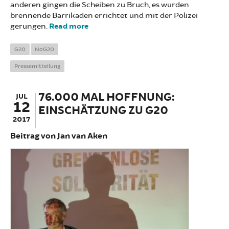
anderen gingen die Scheiben zu Bruch, es wurden
brennende Barrikaden errichtet und mit der Polizei
gerungen.
Read more
about Stellungnahme zu den
Ereignissen vom Wochenende
G20
NoG20
Pressemitteilung
76.000 MAL HOFFNUNG:
JUL
12
EINSCHÄTZUNG ZU G20
2017
Beitrag von Jan van Aken