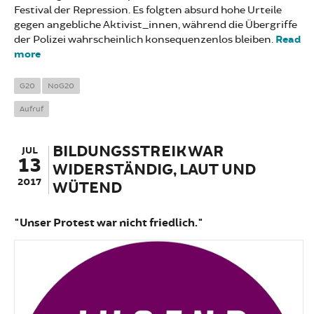
Festival der Repression. Es folgten absurd hohe Urteile
gegen angebliche Aktivist_innen, während die Übergriffe
der Polizei wahrscheinlich konsequenzenlos bleiben.
Read
more
about SAVE THE DATE: 1 JAHR G20, 5.-8. JULI 2018
G20
NoG20
Aufruf
BILDUNGSSTREIK WAR
JUL
13
WIDERSTÄNDIG, LAUT UND
2017
WÜTEND
"Unser Protest war nicht friedlich."