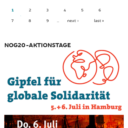
PAGES
1
2
3
4
5
6
7
8
9
…
next ›
last »
NOG20-AKTIONSTAGE