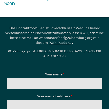
MORE
Das Kontaktformular ist unverschlüsselt. Wer uns lieber
verschlüsselt eine Nachricht zukommen lassen will, schreibe
bitte eine Mail an webmaster[aet]g20hamburg.org mit
diesem
PGP-PublicKey
PGP-Fingerprint: E88D 96F7 8A18 B330 DA97 34B7 DB38
A94D 8C53 78
Your name
*
Your e-mail address
*