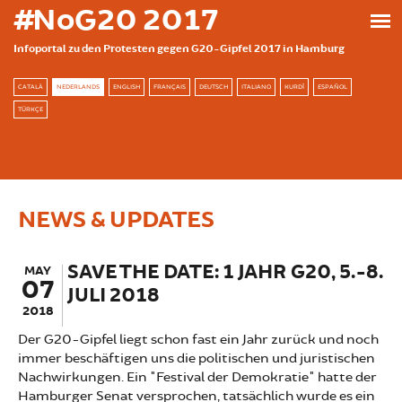
Skip to main content
#NoG20 2017
Infoportal zu den Protesten gegen G20-Gipfel 2017 in Hamburg
CATALÀ
NEDERLANDS
ENGLISH
FRANÇAIS
DEUTSCH
ITALIANO
KURDÎ
ESPAÑOL
TÜRKÇE
NEWS & UPDATES
SAVE THE DATE: 1 JAHR G20, 5.-8.
MAY
07
JULI 2018
2018
Der G20-Gipfel liegt schon fast ein Jahr zurück und noch
immer beschäftigen uns die politischen und juristischen
Nachwirkungen. Ein "Festival der Demokratie" hatte der
Hamburger Senat versprochen, tatsächlich wurde es ein