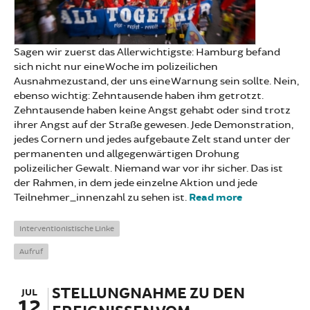
Sagen wir zuerst das Allerwichtigste: Hamburg befand
sich nicht nur eine Woche im polizeilichen
Ausnahmezustand, der uns eine Warnung sein sollte. Nein,
ebenso wichtig: Zehntausende haben ihm getrotzt.
Zehntausende haben keine Angst gehabt oder sind trotz
ihrer Angst auf der Straße gewesen. Jede Demonstration,
jedes Cornern und jedes aufgebaute Zelt stand unter der
permanenten und allgegenwärtigen Drohung
polizeilicher Gewalt. Niemand war vor ihr sicher. Das ist
der Rahmen, in dem jede einzelne Aktion und jede
Teilnehmer_innenzahl zu sehen ist.
Read more
about Die
rebellische
Hoffnung
Interventionistische Linke
von
Aufruf
Hamburg
STELLUNGNAHME ZU DEN
JUL
12