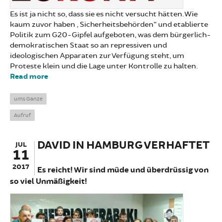
Es ist ja nicht so, dass sie es nicht versucht hätten. Wie
kaum zuvor haben „Sicherheitsbehörden“ und etablierte
Politik zum G20-Gipfel aufgeboten, was dem bürgerlich-
demokratischen Staat so an repressiven und
ideologischen Apparaten zur Verfügung steht, um
Proteste klein und die Lage unter Kontrolle zu halten.
Read more
about Ein Gruß aus der Zukunft
ums Ganze
Aufruf
DAVID IN HAMBURG VERHAFTET
JUL
11
2017
Es reicht! Wir sind müde und überdrüssig von
so viel Unmäßigkeit!