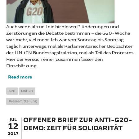
Auch wenn aktuell die hirnlosen Plünderungen und
Zerstörungen die Debatte bestimmen – die G20-Woche
war mehr, viel mehr. Ich war von Sonntag bis Sonntag
täglich unterwegs, mal als Parlamentarischer Beobachter
der LINKEN Bundestagsfraktion, mal als Teil des Protestes.
Hier der Versuch einer zusammenfassenden
Einschätzung.
Read more
about 76.000 mal Hoffnung: Einschätzung zu
G20
G20
NoG20
Pressemitteilung
OFFENER BRIEF ZUR ANTI-G20-
JUL
12
DEMO: ZEIT FÜR SOLIDARITÄT
2017