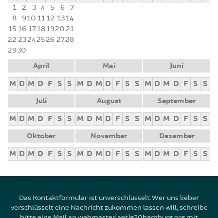
1
2
3
4
5
6
7
8
9
10
11
12
13
14
15
16
17
18
19
20
21
22
23
24
25
26
27
28
29
30
April
Mai
Juni
M
D
M
D
F
S
S
M
D
M
D
F
S
S
M
D
M
D
F
S
S
Juli
August
September
M
D
M
D
F
S
S
M
D
M
D
F
S
S
M
D
M
D
F
S
S
Oktober
November
Dezember
M
D
M
D
F
S
S
M
D
M
D
F
S
S
M
D
M
D
F
S
S
Das Kontaktformular ist unverschlüsselt. Wer uns lieber
verschlüsselt eine Nachricht zukommen lassen will, schreibe
bitte eine Mail an webmaster[aet]g20hamburg.org mit