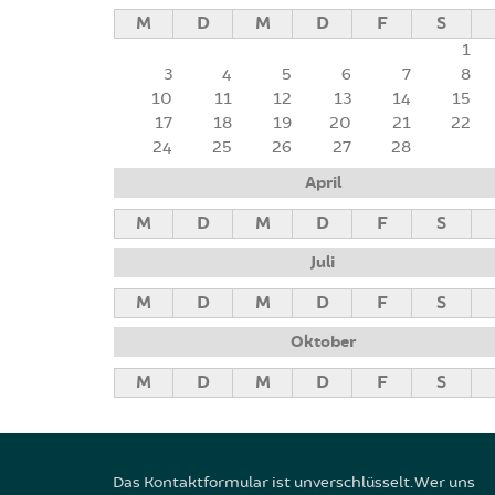
M
D
M
D
F
S
1
3
4
5
6
7
8
10
11
12
13
14
15
17
18
19
20
21
22
24
25
26
27
28
April
M
D
M
D
F
S
Juli
M
D
M
D
F
S
Oktober
M
D
M
D
F
S
Das Kontaktformular ist unverschlüsselt. Wer uns