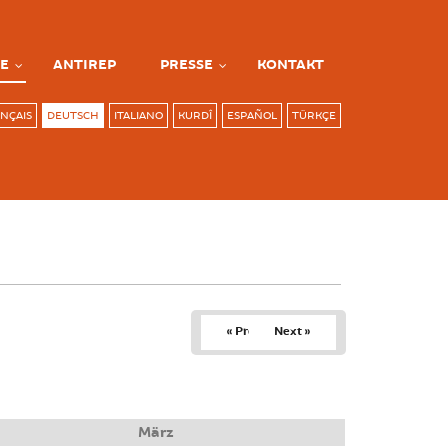
E
ANTIREP
PRESSE
KONTAKT
NÇAIS
DEUTSCH
ITALIANO
KURDÎ
ESPAÑOL
TÜRKÇE
« Prev
Next »
März