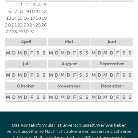
1
2
3
4
5
6
7
8
9
10
11
12
13
14
15
16
17
18
19
20
21
22
23
24
25
26
27
28
29
30
31
April
Mai
Juni
M
D
M
D
F
S
S
M
D
M
D
F
S
S
M
D
M
D
F
S
S
Juli
August
September
M
D
M
D
F
S
S
M
D
M
D
F
S
S
M
D
M
D
F
S
S
Oktober
November
Dezember
M
D
M
D
F
S
S
M
D
M
D
F
S
S
M
D
M
D
F
S
S
Das Kontaktformular ist unverschlüsselt. Wer uns lieber
verschlüsselt eine Nachricht zukommen lassen will, schreibe
bitte eine Mail an webmaster[aet]g20hamburg.org mit