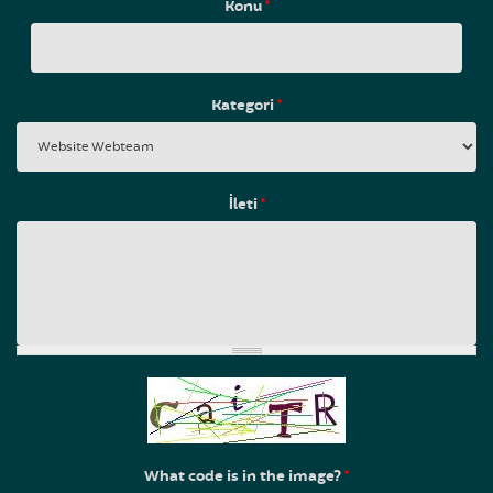
Konu
*
Kategori
*
İleti
*
What code is in the image?
*