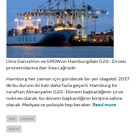
Ums Ganze!´nin ve GROW´un Hamburg´daki G20-Zirvesi
protestolarına dair kısa cağrısdır.
Hamburg her zaman için görülecek bir yer olageldi. 2017
´de bu durum iki katı daha fazla geçerli. Hamburg bir
taraftan Almanya´nın G20-Dönem başkanlığının zirve
noktası olarak, bu dönem başkanlığının bitişine sahne
olacak. Medyası ve polisiyle hep beraber.
Read more
about G2
Kapitaliz
altyapısın
G20
Logistik
felce
Aufruf
uğratın!