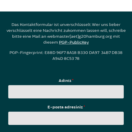
Das Kontaktformular ist unverschlüsselt. Wer uns lieber
verschlüsselt eine Nachricht zukommen lassen will, schreibe
bitte eine Mail an webmaster[aet]g20hamburg.org mit
diesem
PGP-PublicKey
PGP-Fingerprint: E88D 96F7 8A18 B330 DA97 34B7 DB38
A94D 8C53 78
Adınız
*
E-posta adresiniz
*