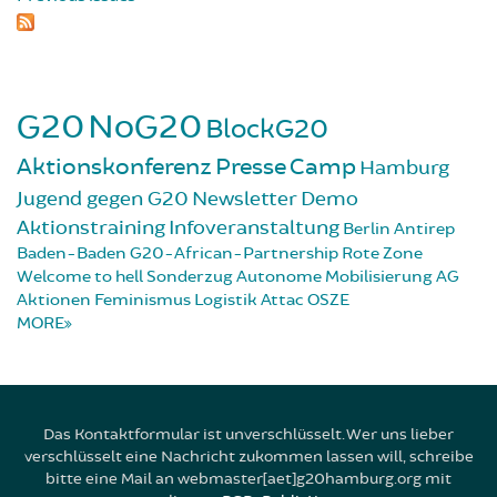
G20
NoG20
BlockG20
Aktionskonferenz
Presse
Camp
Hamburg
Jugend gegen G20
Newsletter
Demo
Aktionstraining
Infoveranstaltung
Berlin
Antirep
Baden-Baden
G20-African-Partnership
Rote Zone
Welcome to hell
Sonderzug
Autonome Mobilisierung
AG
Aktionen
Feminismus
Logistik
Attac
OSZE
MORE
Das Kontaktformular ist unverschlüsselt. Wer uns lieber
verschlüsselt eine Nachricht zukommen lassen will, schreibe
bitte eine Mail an webmaster[aet]g20hamburg.org mit