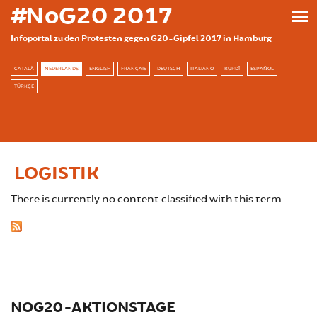
Skip to main content
#NoG20 2017
Infoportal zu den Protesten gegen G20-Gipfel 2017 in Hamburg
CATALÀ
NEDERLANDS
ENGLISH
FRANÇAIS
DEUTSCH
ITALIANO
KURDÎ
ESPAÑOL
TÜRKÇE
LOGISTIK
There is currently no content classified with this term.
NOG20-AKTIONSTAGE