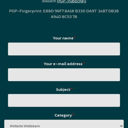
diesem
PGP-PublicKey
PGP-Fingerprint: E88D 96F7 8A18 B330 DA97 34B7 DB38
A94D 8C53 78
Your name
*
Your e-mail address
*
Subject
*
Category
*