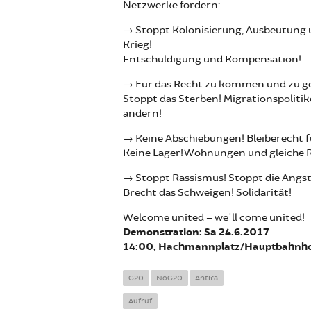
Netzwerke fordern:
→ Stoppt Kolonisierung, Ausbeutung
Krieg!
Entschuldigung und Kompensation!
→ Für das Recht zu kommen und zu g
Stoppt das Sterben! Migrationspoliti
ändern!
→ Keine Abschiebungen! Bleiberecht fü
Keine Lager! Wohnungen und gleiche Re
→ Stoppt Rassismus! Stoppt die Angst
Brecht das Schweigen! Solidarität!
Welcome united – we'll come united!
Demonstration: Sa 24.6.2017
14:00, Hachmannplatz/Hauptbahnh
G20
NoG20
Antira
Aufruf