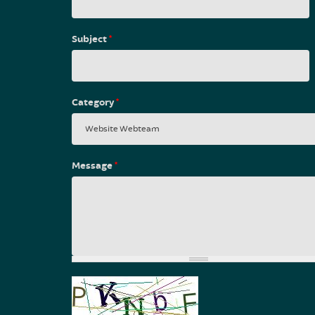
Subject
*
Category
*
Message
*