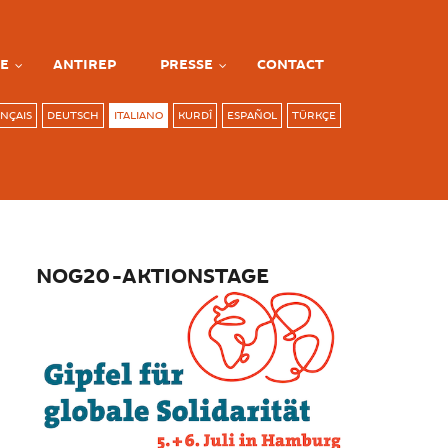
E
ANTIREP
PRESSE
CONTACT
NÇAIS
DEUTSCH
ITALIANO
KURDÎ
ESPAÑOL
TÜRKÇE
NOG20-AKTIONSTAGE