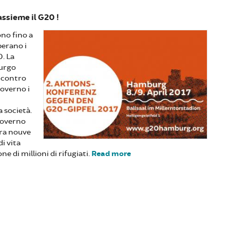
assieme il G20 !
no fino a
perano i
. La
burgo
i contro
governo i
a società.
 governo
era nouve
di vita
ne di millioni di rifugiati.
Read more
about Avanti verso la
conferenza dell' 8 e
9 Aprile!