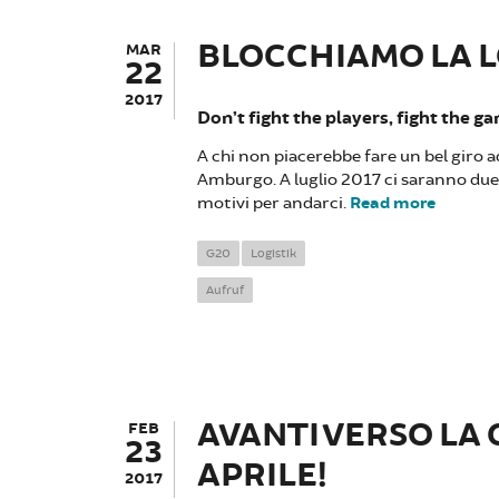
BLOCCHIAMO LA L
MAR
22
2017
Don’t fight the players, fight the g
A chi non piacerebbe fare un bel giro a
Amburgo. A luglio 2017 ci saranno du
motivi per andarci.
Read more
about Bl
G20
Logistik
Aufruf
AVANTI VERSO LA 
FEB
23
APRILE!
2017