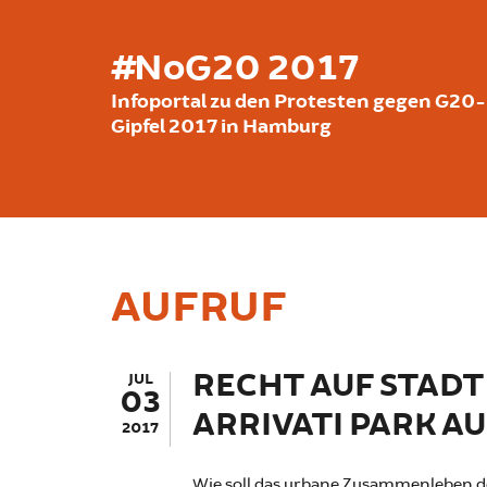
Skip to main content
#NoG20 2017
Infoportal zu den Protesten gegen G20-
Gipfel 2017 in Hamburg
AUFRUF
RECHT AUF STAD
JUL
03
ARRIVATI PARK AUF
2017
Wie soll das urbane Zusammenleben d