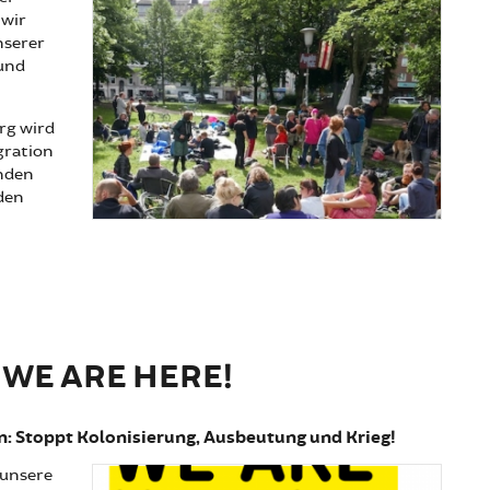
 wir
nserer
 und
rg wird
gration
nden
 den
about Recht auf Stadt Hamburg eröffnet Arrivati Park auf
St. Pauli
WE ARE HERE!
n: Stoppt Kolonisierung, Ausbeutung und Krieg!
 unsere