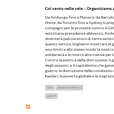
Col vento nelle vele - Organiziamo 
Da Amburgo fino a Monaco, da Barcelo
Atene, da Toronto fino a Sydney si pre
compagni per le proteste contro il G20
settimana precedente all´evento, Am
diventerà palcoscenico di tante azion
questo vertice. Vogliamo mostrare al 
soui limiti e allo stesso modo la nostra
solidarietà e le nostre alternative per l
Contro la politica della distruzione, il
degli assasini, e il capitalismo che gen
guerre, la distruzione delle condizioni 
basilari, la poverta globale e la migrazio
G20
Aktionskonferenz
Aufruf