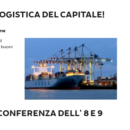
OGISTICA DEL CAPITALE!
ame
d
e buoni
occhiamo la logistica del capitale!
CONFERENZA DELL' 8 E 9