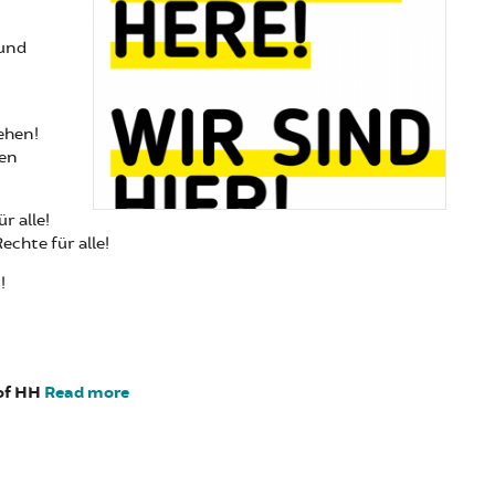
 und
ehen!
ken
r alle!
chte für alle!
!
of HH
Read more
about Demonstration: We are here!