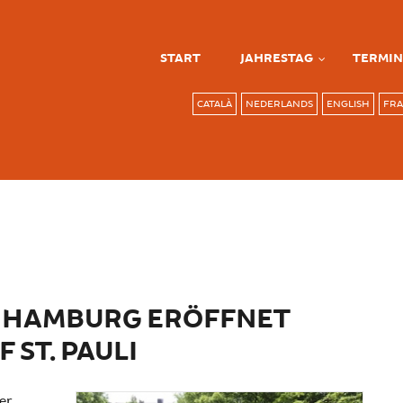
START
JAHRESTAG
TERMIN
CATALÀ
NEDERLANDS
ENGLISH
FRA
T HAMBURG ERÖFFNET
 ST. PAULI
er