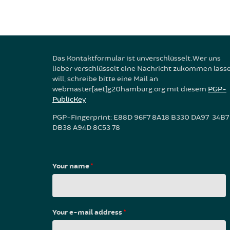
Das Kontaktformular ist unverschlüsselt. Wer uns
lieber verschlüsselt eine Nachricht zukommen lass
will, schreibe bitte eine Mail an
webmaster[aet]g20hamburg.org mit diesem
PGP-
PublicKey
PGP-Fingerprint: E88D 96F7 8A18 B330 DA97 34B7
DB38 A94D 8C53 78
Your name
*
Your e-mail address
*