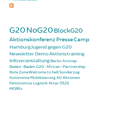
G20
NoG20
BlockG20
Aktionskonferenz
Presse
Camp
Hamburg
Jugend gegen G20
Newsletter
Demo
Aktionstraining
Infoveranstaltung
Berlin
Antirep
Baden-Baden
G20-African-Partnership
Rote Zone
Welcome to hell
Sonderzug
Autonome Mobilisierung
AG Aktionen
Feminismus
Logistik
Attac
OSZE
MORE