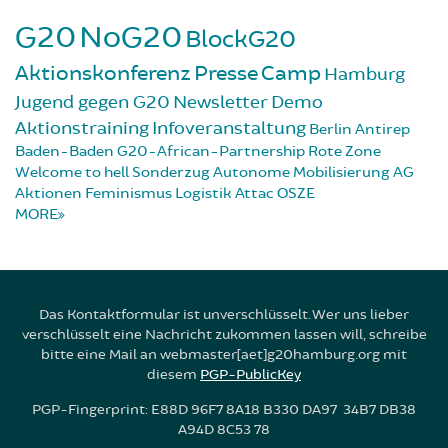
G20
NoG20
BlockG20
Aktionskonferenz
Presse
Camp
Hamburg
Jugend gegen G20
Newsletter
Demo
Aktionstraining
Infoveranstaltung
Berlin
Antirep
Baden-Baden
G20-African-Partnership
Rote Zone
Welcome to hell
Sonderzug
Autonome Mobilisierung
AG
Aktionen
Feminismus
Logistik
Attac
OSZE
MORE
Das Kontaktformular ist unverschlüsselt. Wer uns lieber
verschlüsselt eine Nachricht zukommen lassen will, schreibe
bitte eine Mail an webmaster[aet]g20hamburg.org mit
diesem
PGP-PublicKey
PGP-Fingerprint: E88D 96F7 8A18 B330 DA97 34B7 DB38
A94D 8C53 78