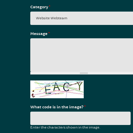
Category
*
Message
*
What code is in the image?
*
Enter the characters shown in the image.