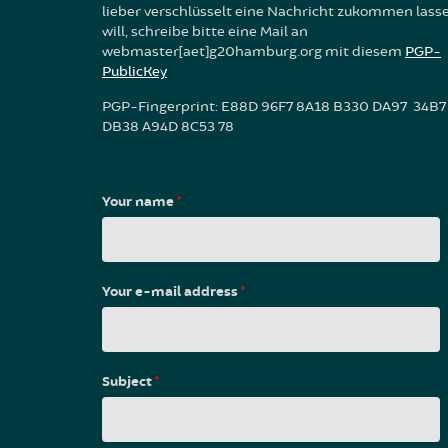
lieber verschlüsselt eine Nachricht zukommen lass
will, schreibe bitte eine Mail an
webmaster[aet]g20hamburg.org mit diesem
PGP-
PublicKey
PGP-Fingerprint: E88D 96F7 8A18 B330 DA97 34B7
DB38 A94D 8C53 78
Your name
*
Your e-mail address
*
Subject
*