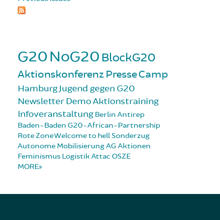
G20
NoG20
BlockG20
Aktionskonferenz
Presse
Camp
Hamburg
Jugend gegen G20
Newsletter
Demo
Aktionstraining
Infoveranstaltung
Berlin
Antirep
Baden-Baden
G20-African-Partnership
Rote Zone
Welcome to hell
Sonderzug
Autonome Mobilisierung
AG Aktionen
Feminismus
Logistik
Attac
OSZE
MORE