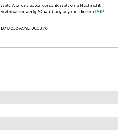
elt. Wer uns lieber verschlüsselt eine Nachricht
l an webmaster[aet]g20hamburg.org mit diesem
PGP-
4B7 DB38 A94D 8C53 78