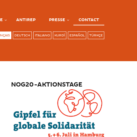
E
ANTIREP
PRESSE
CONTACT
NÇAIS
DEUTSCH
ITALIANO
KURDÎ
ESPAÑOL
TÜRKÇE
NOG20-AKTIONSTAGE