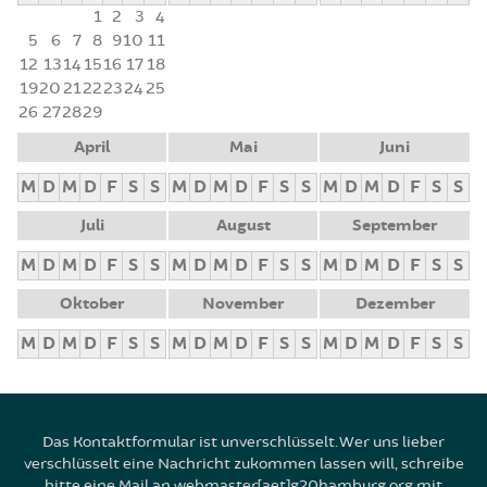
1
2
3
4
5
6
7
8
9
10
11
12
13
14
15
16
17
18
19
20
21
22
23
24
25
26
27
28
29
April
Mai
Juni
M
D
M
D
F
S
S
M
D
M
D
F
S
S
M
D
M
D
F
S
S
Juli
August
September
M
D
M
D
F
S
S
M
D
M
D
F
S
S
M
D
M
D
F
S
S
Oktober
November
Dezember
M
D
M
D
F
S
S
M
D
M
D
F
S
S
M
D
M
D
F
S
S
Das Kontaktformular ist unverschlüsselt. Wer uns lieber
verschlüsselt eine Nachricht zukommen lassen will, schreibe
bitte eine Mail an webmaster[aet]g20hamburg.org mit