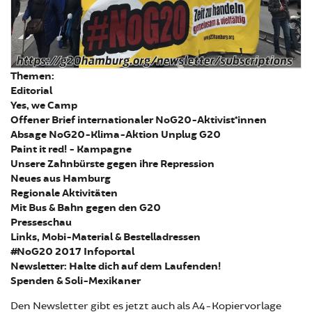
Themen:
Editorial
Yes, we Camp
Offener Brief internationaler NoG20-Aktivist*innen
Absage NoG20-Klima-Aktion Unplug G20
Paint it red! - Kampagne
Unsere Zahnbürste gegen ihre Repression
Neues aus Hamburg
Regionale Aktivitäten
Mit Bus & Bahn gegen den G20
Presseschau
Links, Mobi-Material & Bestelladressen
#NoG20 2017 Infoportal
Newsletter: Halte dich auf dem Laufenden!
Spenden & Soli-Mexikaner
Den Newsletter gibt es jetzt auch als A4-Kopiervorlage