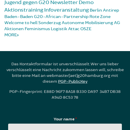
Jugend gegen G20
Newsletter
Demo
Aktionstraining
Infoveranstaltung
Berlin
Antirep
Baden-Baden
G20-African-Partnership
Rote Zone
Welcome to hell
Sonderzug
Autonome Mobilisierung
AG
Aktionen
Feminismus
Logistik
Attac
OSZE
MORE
Das Kontaktformular ist unverschlüsselt. Wer uns lieber
verschlüsselt eine Nachricht zukommen lassen will, schreibe
bitte eine Mail an webmaster[aet]g20hamburg.org mit
diesem
PGP-PublicKey
PGP-Fingerprint: E88D 96F7 8A18 B330 DA97 34B7 DB38
A94D 8C53 78
Your name
*