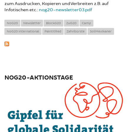
zum Ausdrucken, Kopieren und Verbreiten z.B. auf
Infotischen etc.:
nog20-newsletter03.pdf
NoG20
Newsletter
BlockG20
ZuG20
Camp
NoG20 international
PaintitRed
Zahnbürste
SoliMexikaner
NOG20-AKTIONSTAGE