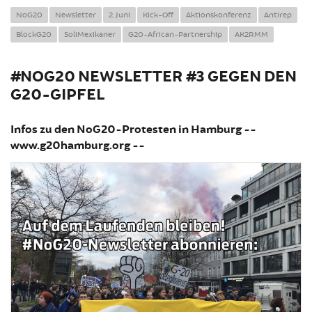
NoG20
Newsletter
2. Juni
Kick-Off
Aktionskonferenz
Antirep
BlockG20
SoliMexikaner
G20-African-Partnership
AK2RMM
#NOG20 NEWSLETTER #3 GEGEN DEN
G20-GIPFEL
Infos zu den NoG20-Protesten in Hamburg --
www.g20hamburg.org --