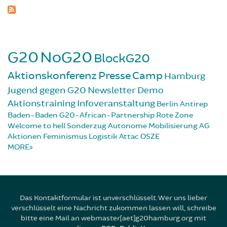
G20
NoG20
BlockG20
Aktionskonferenz
Presse
Camp
Hamburg
Jugend gegen G20
Newsletter
Demo
Aktionstraining
Infoveranstaltung
Berlin
Antirep
Baden-Baden
G20-African-Partnership
Rote Zone
Welcome to hell
Sonderzug
Autonome Mobilisierung
AG
Aktionen
Feminismus
Logistik
Attac
OSZE
MORE
Das Kontaktformular ist unverschlüsselt. Wer uns lieber
verschlüsselt eine Nachricht zukommen lassen will, schreibe
bitte eine Mail an webmaster[aet]g20hamburg.org mit