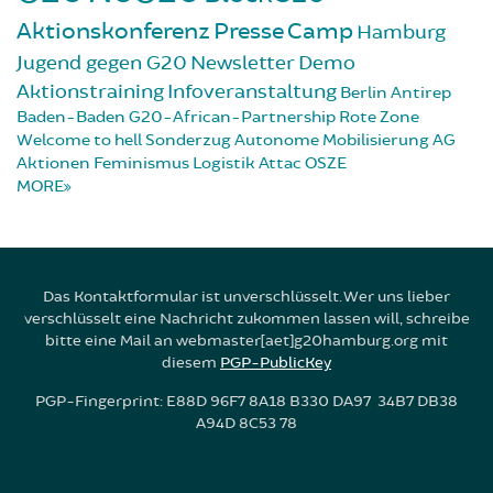
Aktionskonferenz
Presse
Camp
Hamburg
Jugend gegen G20
Newsletter
Demo
Aktionstraining
Infoveranstaltung
Berlin
Antirep
Baden-Baden
G20-African-Partnership
Rote Zone
Welcome to hell
Sonderzug
Autonome Mobilisierung
AG
Aktionen
Feminismus
Logistik
Attac
OSZE
MORE
Das Kontaktformular ist unverschlüsselt. Wer uns lieber
verschlüsselt eine Nachricht zukommen lassen will, schreibe
bitte eine Mail an webmaster[aet]g20hamburg.org mit
diesem
PGP-PublicKey
PGP-Fingerprint: E88D 96F7 8A18 B330 DA97 34B7 DB38
A94D 8C53 78