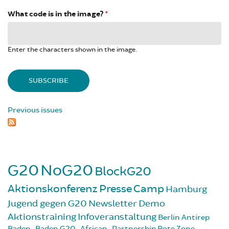
What code is in the image?
*
Enter the characters shown in the image.
Previous issues
G20
NoG20
BlockG20
Aktionskonferenz
Presse
Camp
Hamburg
Jugend gegen G20
Newsletter
Demo
Aktionstraining
Infoveranstaltung
Berlin
Antirep
Baden-Baden
G20-African-Partnership
Rote Zone