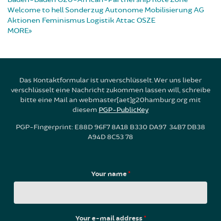
Welcome to hell
Sonderzug
Autonome Mobilisierung
AG
Aktionen
Feminismus
Logistik
Attac
OSZE
MORE
Das Kontaktformular ist unverschlüsselt. Wer uns lieber
verschlüsselt eine Nachricht zukommen lassen will, schreibe
bitte eine Mail an webmaster[aet]g20hamburg.org mit
diesem
PGP-PublicKey
PGP-Fingerprint: E88D 96F7 8A18 B330 DA97 34B7 DB38
A94D 8C53 78
Your name
*
Your e-mail address
*