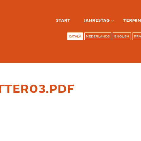
START
JAHRESTAG
TERMIN
CATALÀ
NEDERLANDS
ENGLISH
FRA
TER03.PDF