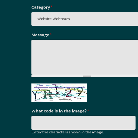
Category
*
Message
*
What code is in the image?
*
Enter the characters shown in the image.