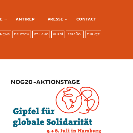
E
ANTIREP
PRESSE
CONTACT
NÇAIS
DEUTSCH
ITALIANO
KURDÎ
ESPAÑOL
TÜRKÇE
NOG20-AKTIONSTAGE