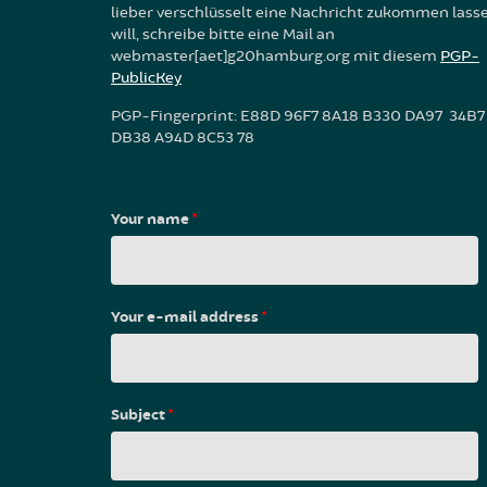
lieber verschlüsselt eine Nachricht zukommen lass
will, schreibe bitte eine Mail an
webmaster[aet]g20hamburg.org mit diesem
PGP-
PublicKey
PGP-Fingerprint: E88D 96F7 8A18 B330 DA97 34B7
DB38 A94D 8C53 78
Your name
*
Your e-mail address
*
Subject
*