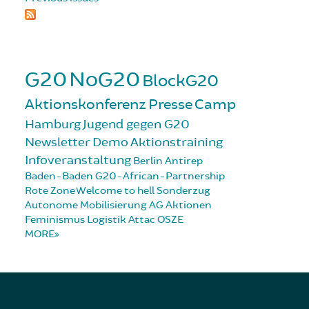
G20
NoG20
BlockG20
Aktionskonferenz
Presse
Camp
Hamburg
Jugend gegen G20
Newsletter
Demo
Aktionstraining
Infoveranstaltung
Berlin
Antirep
Baden-Baden
G20-African-Partnership
Rote Zone
Welcome to hell
Sonderzug
Autonome Mobilisierung
AG Aktionen
Feminismus
Logistik
Attac
OSZE
MORE