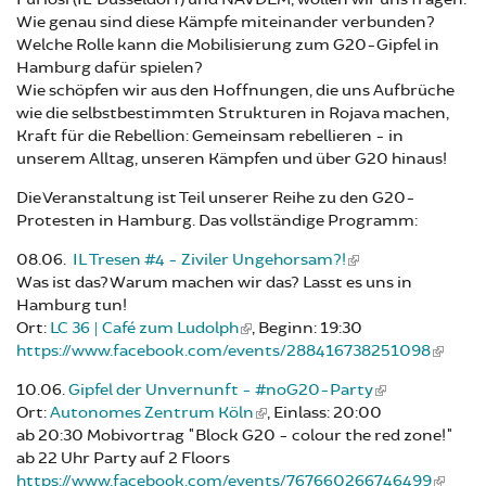
Wie genau sind diese Kämpfe miteinander verbunden?
Welche Rolle kann die Mobilisierung zum G20-Gipfel in
Hamburg dafür spielen?
Wie schöpfen wir aus den Hoffnungen, die uns Aufbrüche
wie die selbstbestimmten Strukturen in Rojava machen,
Kraft für die Rebellion: Gemeinsam rebellieren - in
unserem Alltag, unseren Kämpfen und über G20 hinaus!
Die Veranstaltung ist Teil unserer Reihe zu den G20-
Protesten in Hamburg. Das vollständige Programm:
08.06.
IL Tresen #4 - Ziviler Ungehorsam?!
Was ist das? Warum machen wir das? Lasst es uns in
Hamburg tun!
Ort:
LC 36 | Café zum Ludolph
, Beginn: 19:30
https://www.facebook.com/events/288416738251098
10.06.
Gipfel der Unvernunft - #noG20-Party
Ort:
Autonomes Zentrum Köln
, Einlass: 20:00
ab 20:30 Mobivortrag "Block G20 - colour the red zone!"
ab 22 Uhr Party auf 2 Floors
https://www.facebook.com/events/767660266746499