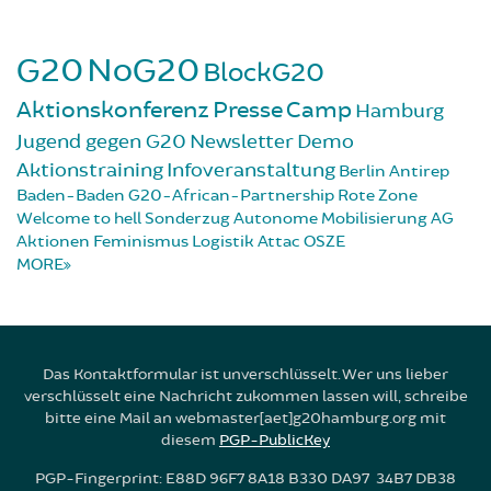
G20
NoG20
BlockG20
Aktionskonferenz
Presse
Camp
Hamburg
Jugend gegen G20
Newsletter
Demo
Aktionstraining
Infoveranstaltung
Berlin
Antirep
Baden-Baden
G20-African-Partnership
Rote Zone
Welcome to hell
Sonderzug
Autonome Mobilisierung
AG
Aktionen
Feminismus
Logistik
Attac
OSZE
MORE
Das Kontaktformular ist unverschlüsselt. Wer uns lieber
verschlüsselt eine Nachricht zukommen lassen will, schreibe
bitte eine Mail an webmaster[aet]g20hamburg.org mit
diesem
PGP-PublicKey
PGP-Fingerprint: E88D 96F7 8A18 B330 DA97 34B7 DB38