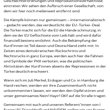
Geschlechterordnungen und Reproduktionsverhältnisse
eintreten. Wir sehen den Aufbruch einer Gesellschaft, von
dem wir hier noch meilenweit entfernt sind.
Die Kämpfe können nur gemeinsam – internationalistisch
– gedacht werden, das verdeutlicht der EU-Türkei-Deal.
Die Türkei macht sich für die EU die Hände schmutzig, in
dem sie der EU Geflüchtete vom Leib hält und wird dafür
finanziell bestens entlohnt. Auch die Bekämpfung der
Kurd*innen ist Teil davon und Deutschland zieht mit: In
Zeiten eines demokratischen Rückschritts und
Rechtsrucks in ganz Europa, werden auch hier die Fahnen
und Symbole der PKK verboten, was die politischen
Aktivitäten der Kurd*innen abseits der Repressionen in der
Türkei deutlich erschwert.
Wenn sich im Juli Merkel, Erdogan und Co. in Hamburg die
Hand reichen, werden wir ihre Zusammenkunft nicht
unkommentiert lassen, wir werden den Gipfel stören und
unser gemeinsames Nein! Hayir! OXI! auf die Straße tragen.
Gemeinsam mit euch und unseren Referent*innen von I
Furiosi (IL* Düsseldorf) und NAVDEM, wollen wir uns fragen: