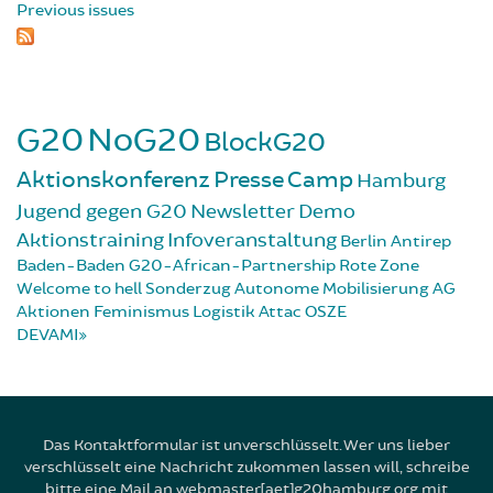
Previous issues
G20
NoG20
BlockG20
Aktionskonferenz
Presse
Camp
Hamburg
Jugend gegen G20
Newsletter
Demo
Aktionstraining
Infoveranstaltung
Berlin
Antirep
Baden-Baden
G20-African-Partnership
Rote Zone
Welcome to hell
Sonderzug
Autonome Mobilisierung
AG
Aktionen
Feminismus
Logistik
Attac
OSZE
DEVAMI
Das Kontaktformular ist unverschlüsselt. Wer uns lieber
verschlüsselt eine Nachricht zukommen lassen will, schreibe
bitte eine Mail an webmaster[aet]g20hamburg.org mit