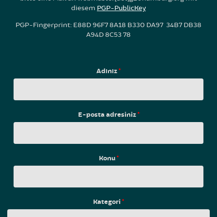
diesem
PGP-PublicKey
PGP-Fingerprint: E88D 96F7 8A18 B330 DA97 34B7 DB38
A94D 8C53 78
Adınız
*
E-posta adresiniz
*
Konu
*
Kategori
*