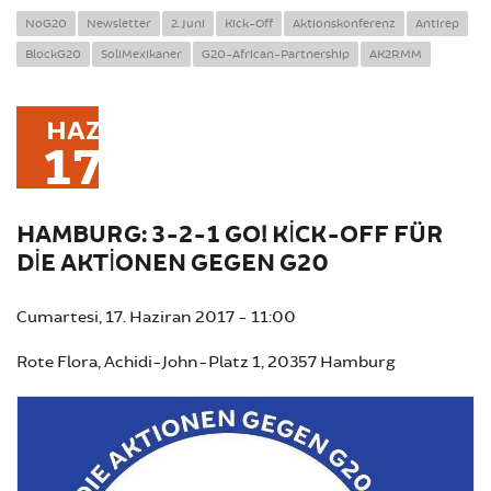
NoG20
Newsletter
2. Juni
Kick-Off
Aktionskonferenz
Antirep
BlockG20
SoliMexikaner
G20-African-Partnership
AK2RMM
HAZ
17
HAMBURG: 3-2-1 GO! KICK-OFF FÜR
DIE AKTIONEN GEGEN G20
Cumartesi, 17. Haziran 2017 - 11:00
Rote Flora, Achidi-John-Platz 1, 20357 Hamburg