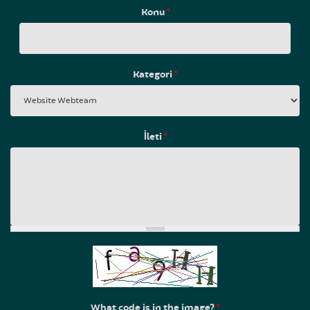
Konu
*
Kategori
*
İleti
*
What code is in the image?
*