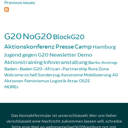
Previous issues
G20
NoG20
BlockG20
Aktionskonferenz
Presse
Camp
Hamburg
Jugend gegen G20
Newsletter
Demo
Aktionstraining
Infoveranstaltung
Berlin
Antirep
Baden-Baden
G20-African-Partnership
Rote Zone
Welcome to hell
Sonderzug
Autonome Mobilisierung
AG
Aktionen
Feminismus
Logistik
Attac
OSZE
MORE
Das Kontaktformular ist unverschlüsselt. Wer uns lieber
verschlüsselt eine Nachricht zukommen lassen will, schreibe
bitte eine Mail an webmaster[aet]g20hamburg.org mit