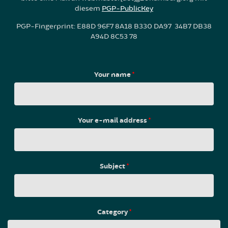
diesem
PGP-PublicKey
PGP-Fingerprint: E88D 96F7 8A18 B330 DA97 34B7 DB38
A94D 8C53 78
Your name
*
Your e-mail address
*
Subject
*
Category
*