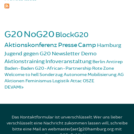
G20
NoG20
BlockG20
Aktionskonferenz
Presse
Camp
Hamburg
Jugend gegen G20
Newsletter
Demo
Aktionstraining
Infoveranstaltung
Berlin
Antirep
Baden-Baden
G20-African-Partnership
Rote Zone
Welcome to hell
Sonderzug
Autonome Mobilisierung
AG
Aktionen
Feminismus
Logistik
Attac
OSZE
DEVAMI
Das Kontaktformular ist unverschlüsselt. Wer uns lieber
verschlüsselt eine Nachricht zukommen lassen will, schreibe
bitte eine Mail an webmaster[aet]g20hamburg.org mit