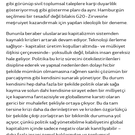
gibi görünüp sivil toplumsal taleplere karşı duyarlılık
gösteriyormuş gibi gösterme planı da aynı. Hamburg´un
seçilmesi bir tesadüf değil bilakis G20-Zirvesi´ne
meşruiyet kazandırmak için yapılan ideolojik bir deneme.
Bununla beraber uluslararası kapitalizmin sistemden
kaynaklı krizleri artarak devam ediyor. Teknoloji ilerleme
sağlıyor- kapitalist üretim koşulları altında- ve mülkiyet
ilişkisi çerçevesinde- yoksulluk değil, bilakis insan gereksiz
hale geliyor. Politika bu kriz sürecini ötekilestirilenleri
disipline ederek ve yapısal nedenlerden dolayı hicbir
şekilde mümkün olmamasına rağmen sanki çözümün bir
parcaşıymıs gibi kendisini sunarak yönetiyor. Bu durum
kendisini hep daha fazla bir şekilde politik olarak sağa
kayma ve solun dahi kendisine sirayet eden bir milliyetçi
içe kapanma fantazisiyle ve globallesme karsıtı olaran
gerici bir muhalefet şekliyle ortaya çıkıyor. Bu da tam
tersine krizi daha da derinleştiren ve krizden özgürlükçü
bir şekilde çıkışı zorlaştıran bir bıkkınlık durumuna yol
açıyor, çünkü politik sağ yönetebilme kabiliyetini global
kapitalizm içinde sadece negativ olarak kanıtlıyabilir –
daha fazla insani temel haklarından ve toplumsal