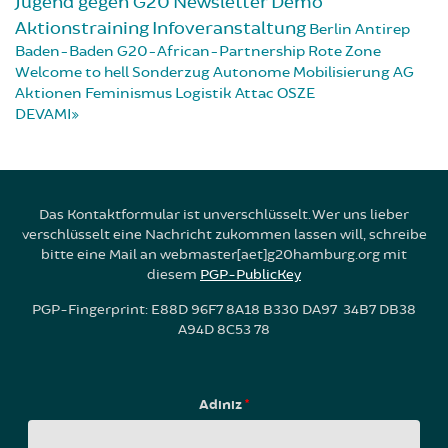
Jugend gegen G20
Newsletter
Demo
Aktionstraining
Infoveranstaltung
Berlin
Antirep
Baden-Baden
G20-African-Partnership
Rote Zone
Welcome to hell
Sonderzug
Autonome Mobilisierung
AG
Aktionen
Feminismus
Logistik
Attac
OSZE
DEVAMI
Das Kontaktformular ist unverschlüsselt. Wer uns lieber
verschlüsselt eine Nachricht zukommen lassen will, schreibe
bitte eine Mail an webmaster[aet]g20hamburg.org mit
diesem
PGP-PublicKey
PGP-Fingerprint: E88D 96F7 8A18 B330 DA97 34B7 DB38
A94D 8C53 78
Adınız
*