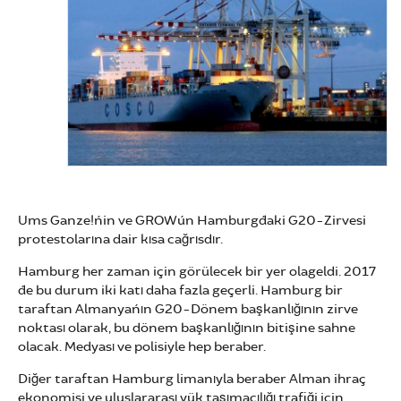
Ums Ganze!´nin ve GROW´un Hamburg´daki G20-Zirvesi
protestolarına dair kısa cağrısdır.
Hamburg her zaman için görülecek bir yer olageldi. 2017
´de bu durum iki katı daha fazla geçerli. Hamburg bir
taraftan Almanya´nın G20-Dönem başkanlığının zirve
noktası olarak, bu dönem başkanlığının bitişine sahne
olacak. Medyası ve polisiyle hep beraber.
Diğer taraftan Hamburg limanıyla beraber Alman ihraç
ekonomisi ve uluslararası yük taşımacılığı trafiği için