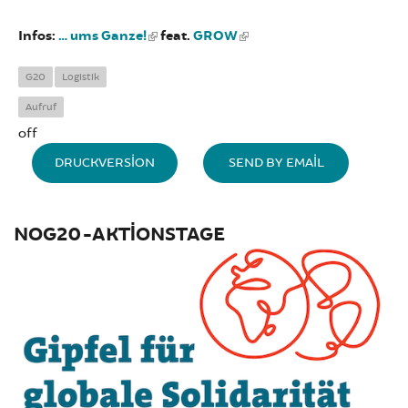
Infos:
… ums Ganze!
feat.
GROW
G20
Logistik
Aufruf
off
DRUCKVERSION
SEND BY EMAIL
NOG20-AKTIONSTAGE