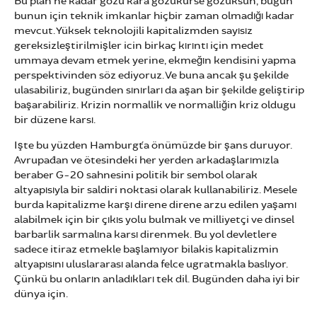
Bu plan ne kadar gözü kara gözükürse gözüksün, bugün
bunun için teknik imkanlar hiçbir zaman olmadığı kadar
mevcut. Yüksek teknolojili kapitalizmden sayısız
gereksizleştirilmişler icin birkaç kırıntı için medet
ummaya devam etmek yerine, ekmeğın kendisini yapma
perspektivinden söz ediyoruz. Ve buna ancak şu şekilde
ulasabiliriz, bugünden sınırları da aşan bir şekilde geliştirip
başarabiliriz. Krizin normallik ve normalliğin kriz oldugu
bir düzene karsı.
Işte bu yüzden Hamburg´ta önümüzde bir şans duruyor.
Avrupa´dan ve ötesindeki her yerden arkadaşlarımızla
beraber G-20 sahnesini politik bir sembol olarak
altyapısıyla bir saldiri noktasi olarak kullanabiliriz. Mesele
burda kapitalizme karşı direne direne arzu edilen yaşamı
alabilmek için bir çıkıs yolu bulmak ve milliyetçi ve dinsel
barbarlik sarmalına karsı direnmek. Bu yol devletlere
sadece itiraz etmekle başlamıyor bilakis kapitalizmin
altyapısını uluslararası alanda felce ugratmakla baslıyor.
Çünkü bu onların anladıkları tek dil. Bugünden daha iyi bir
dünya için.