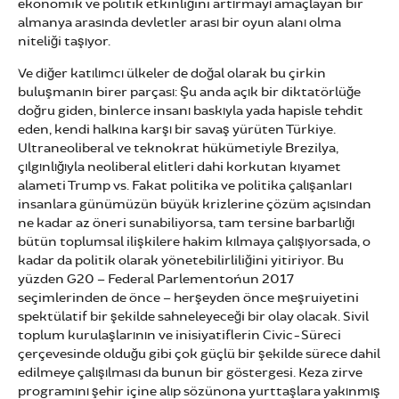
ekonomik ve politik etkinliğini artırmayı amaçlayan bir
almanya arasında devletler arası bir oyun alanı olma
niteliği taşıyor.
Ve diğer katılımcı ülkeler de doğal olarak bu çirkin
buluşmanın birer parçası: Şu anda açık bir diktatörlüğe
doğru giden, binlerce insanı baskıyla yada hapisle tehdit
eden, kendi halkına karşı bir savaş yürüten Türkiye.
Ultraneoliberal ve teknokrat hükümetiyle Brezilya,
çılgınlığıyla neoliberal elitleri dahi korkutan kıyamet
alameti Trump vs. Fakat politika ve politika çalışanları
insanlara günümüzün büyük krizlerine çözüm açısından
ne kadar az öneri sunabiliyorsa, tam tersine barbarlığı
bütün toplumsal ilişkilere hakim kılmaya çalışıyorsada, o
kadar da politik olarak yönetebilirliliğini yitiriyor. Bu
yüzden G20 – Federal Parlemento´nun 2017
seçimlerinden de önce – herşeyden önce meşruiyetini
spektülatif bir şekilde sahneleyeceği bir olay olacak. Sivil
toplum kurulaşlarının ve inisiyatiflerin Civic-Süreci
çerçevesinde olduğu gibi çok güçlü bir şekilde sürece dahil
edilmeye çalışılması da bunun bir göstergesi. Keza zirve
programını şehir içine alıp sözünona yurttaşlara yakınmış