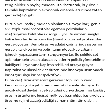
zenginliklerin paylaşımından uzaklastırarak, ki yüksek
teknikli kapitalizmin ekonomik dinamiklari icinde zaten
gerçekleştiği gibi.
Bütün Avrupa´da şimdiden planlanan zirveye karşı genis
sivil toplumsal protestolar egemen politikaların
meşruiyetini haklı olarak sorguluyor. Bu yüzden saygıyı
hak ediyorlar. Ama buna karşı sivil toplumsal protestolar
gerçek çözüm, demokrasi ve adalet çağrılarında sistemin
gerçek karekterini ve politikanın global kapitalizm
içindeki yapısal sınırlarını tanıyamıyorlar. Bu şekilde sol
açisindan tekrardan ulusal devletlerin politik yönetebilme
kabiliyeti ilizyonuna kapılma tehlikesi ortaya çıkıyor.
Kapitalist ve ulusal devlet düzeninde kısa veya uzun vadeli
bir özgürlükçü bir perspektif yok.
Buna karşı ısrar etmemiz gereken : Toplumun kendi
kendisini örgütleyebilmesi mevcut düzenle olmuyor. Bu
ancak ulusal devletin ve kapitalist dünya düzeninin baskısı,
üretim ürünlerine kişisel mülkiyet bağımlılığı, baskı yoluyla
üretme rejimi alasağı edildiği zaman mümkün olabilir.