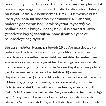
önemli bir yer – ve böylece devlet ve sermaye´nin planlarını
bozmak için uygun bir sahne. Çünkü bu ikisinden, daha iyi
bir hayat kesinlikle beklenemez. Biz G20 zirvesi ve buna
karsi yapilacak uluslararası eylemlilikleri kullanarak,
binlerce göçmenin boğularak hayatını kaybettiği ve
malların özgür bir şekilde taşındığı uluslararası sularda
gercekten baş ağrıtacağına inandığımız bir yere ve
mücadeleye cagiriyoruz.
Surası şimdiden kesin: En büyük 19 ve Avrupa devlet ve
hükümet başkanlarının sahneleyecekleri ve sözünü
verdikleri küresellesmenin adil bir şekilde düzenlenmesi
sözlerini tekrar tutmayacakları bir şov gösterisi olacak.
Her zamanki gibi. Çünkü G20-Zirvesi kapitalizmin politik
çelişkilerinin en merkezi bir şekilde dışa vurumu.
Kapitalizmin çelişkileri politika kurumu ve temsilcilerinin
iddia ettigi gibi çözülmüyor, bilakis yönetiliyor. G20-
Buluşması kolektif bir aktör olmadan ziyade daha çok
Batılı NATO üyesi devletler ile Rusya arasında, Avrupa Birliği
üyeliği sayesinde biraz da olsa beraber politik sahnede
olabilen Avrupa devletleri, ve G20 düzleminde dahi kendi