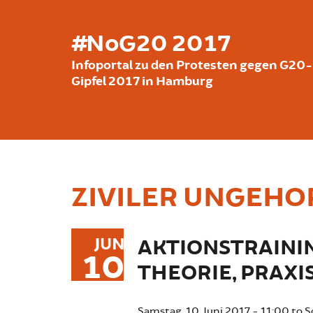
Direkt zum Inhalt
#NoG20 2017
Infoportal zu den Protesten gegen G20-
Gipfel 2017 in Hamburg
ZIVILER UNGEH
JUN
AKTIONSTRAINI
10
THEORIE, PRAXI
Samstag, 10. Juni 2017 - 11:00
to
S