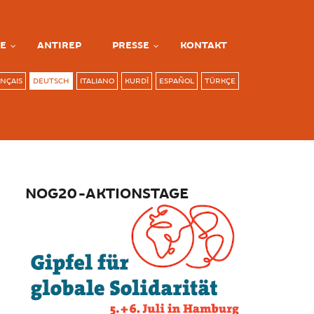
E
ANTIREP
PRESSE
KONTAKT
NÇAIS
DEUTSCH
ITALIANO
KURDÎ
ESPAÑOL
TÜRKÇE
NOG20-AKTIONSTAGE