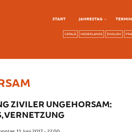
START
JAHRESTAG
TERMIN
CATALÀ
NEDERLANDS
ENGLISH
FRA
ORSAM
NG ZIVILER UNGEHORSAM:
S, VERNETZUNG
onntag, 11. Juni 2017 - 22:00