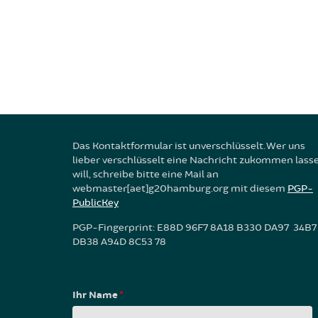
Das Kontaktformular ist unverschlüsselt. Wer uns
lieber verschlüsselt eine Nachricht zukommen lass
will, schreibe bitte eine Mail an
webmaster[aet]g20hamburg.org mit diesem
PGP-
PublicKey
PGP-Fingerprint: E88D 96F7 8A18 B330 DA97 34B7
DB38 A94D 8C53 78
Ihr Name
*