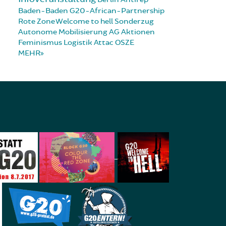
Baden-Baden
G20-African-Partnership
Rote Zone
Welcome to hell
Sonderzug
Autonome Mobilisierung
AG Aktionen
Feminismus
Logistik
Attac
OSZE
MEHR