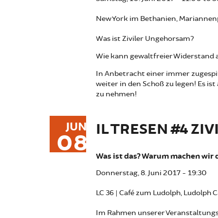
New York im Bethanien, Mariannenp
Was ist Ziviler Ungehorsam?
Wie kann gewaltfreier Widerstand
In Anbetracht einer immer zugespitz
weiter in den Schoß zu legen! Es ist
zu nehmen!
JUN
IL TRESEN #4 Z
08
Was ist das? Warum machen wir d
Donnerstag, 8. Juni 2017 - 19:30
LC 36 | Café zum Ludolph, Ludolph
Im Rahmen unserer Veranstaltungsr