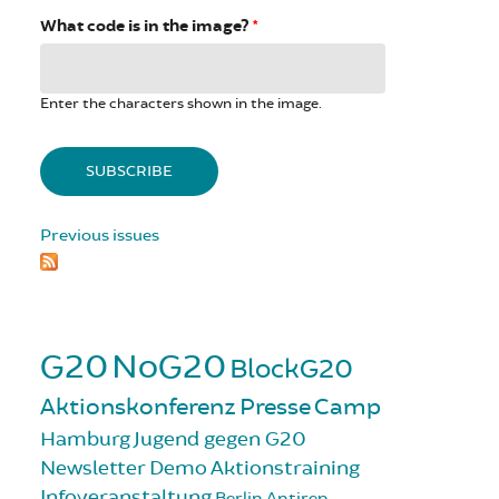
What code is in the image?
*
Enter the characters shown in the image.
Previous issues
G20
NoG20
BlockG20
Aktionskonferenz
Presse
Camp
Hamburg
Jugend gegen G20
Newsletter
Demo
Aktionstraining
Infoveranstaltung
Berlin
Antirep