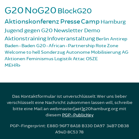
G20
NoG20
BlockG20
Aktionskonferenz
Presse
Camp
Hamburg
Jugend gegen G20
Newsletter
Demo
Aktionstraining
Infoveranstaltung
Berlin
Antirep
Baden-Baden
G20-African-Partnership
Rote Zone
Welcome to hell
Sonderzug
Autonome Mobilisierung
AG
Aktionen
Feminismus
Logistik
Attac
OSZE
MEHR
Das Kontaktformular ist unverschlüsselt. Wer uns lieber
verschlüsselt eine Nachricht zukommen lassen will, schreibe
bitte eine Mail an webmaster[aet]g20hamburg.org mit
diesem
PGP-PublicKey
PGP-Fingerprint: E88D 96F7 8A18 B330 DA97 34B7 DB38
A94D 8C53 78