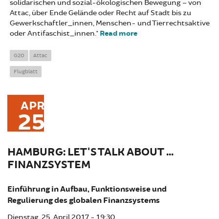
solidarischen und sozial-ökologischen Bewegung – von
Attac, über Ende Gelände oder Recht auf Stadt bis zu
Gewerkschaftler_innen, Menschen- und Tierrechtsaktive
oder Antifaschist_innen.*
Read more
about
Aktionsakademie
vom 24.-28. Mai
G20
Attac
2017
Flugblatt
APR
25
HAMBURG: LET'S TALK ABOUT ...
FINANZSYSTEM
Einführung in Aufbau, Funktionsweise und
Regulierung des globalen Finanzsystems
Dienstag, 25. April 2017 - 19:30