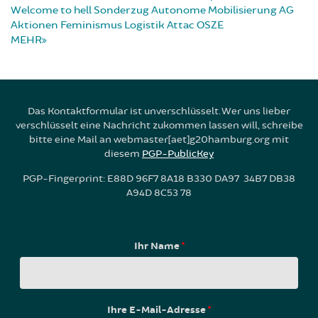
Welcome to hell
Sonderzug
Autonome Mobilisierung
AG
Aktionen
Feminismus
Logistik
Attac
OSZE
MEHR
Das Kontaktformular ist unverschlüsselt. Wer uns lieber
verschlüsselt eine Nachricht zukommen lassen will, schreibe
bitte eine Mail an webmaster[aet]g20hamburg.org mit
diesem
PGP-PublicKey
PGP-Fingerprint: E88D 96F7 8A18 B330 DA97 34B7 DB38
A94D 8C53 78
Ihr Name
*
Ihre E-Mail-Adresse
*