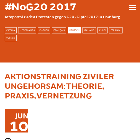
Direkt zum Inhalt
#NoG20 2017
Infoportal zu den Protesten gegen G20-Gipfel 2017 in Hamburg
CATALÀ
NEDERLANDS
ENGLISH
FRANÇAIS
DEUTSCH
ITALIANO
KURDÎ
ESPAÑOL
TÜRKÇE
AKTIONSTRAINING ZIVILER
UNGEHORSAM: THEORIE,
PRAXIS, VERNETZUNG
JUN
10