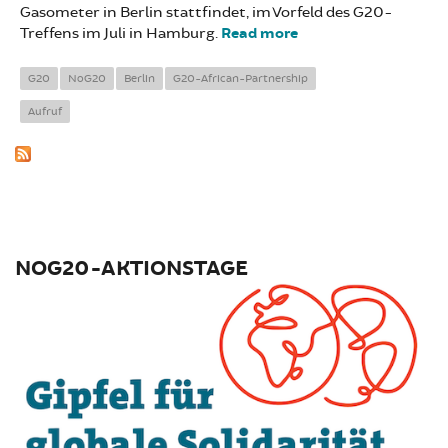
Gasometer in Berlin stattfindet, im Vorfeld des G20-
Treffens im Juli in Hamburg.
Read more
about Für globale
Bewegungsfreiheit
und
G20
NoG20
Berlin
G20-African-Partnership
selbstbestimmte
Aufruf
Entwicklung
NOG20-AKTIONSTAGE