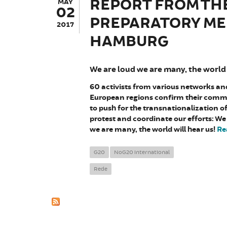
REPORT FROM TH
MAY
02
PREPARATORY MEET
2017
HAMBURG
We are loud we are many, the world 
60 activists from various networks an
European regions confirm their com
to push for the transnationalization o
protest and coordinate our efforts: We
we are many, the world will hear us!
Re
G20
NoG20 international
Rede