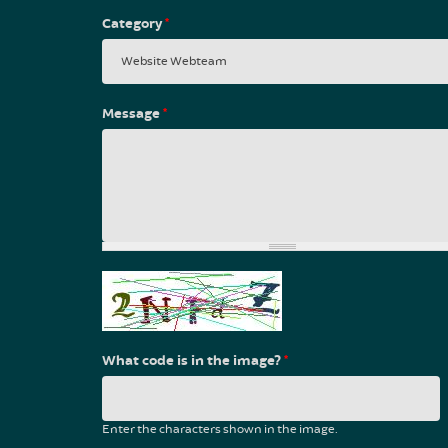
Category
*
Message
*
What code is in the image?
*
Enter the characters shown in the image.