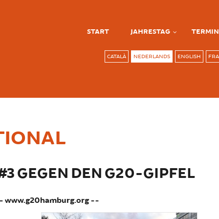
START
JAHRESTAG
TERMIN
CATALÀ
NEDERLANDS
ENGLISH
FRA
TIONAL
3 GEGEN DEN G20-GIPFEL
-- www.g20hamburg.org --