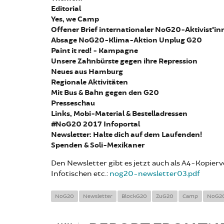
Editorial
Yes, we Camp
Offener Brief internationaler NoG20-Aktivist*in
Absage NoG20-Klima-Aktion Unplug G20
Paint it red! - Kampagne
Unsere Zahnbürste gegen ihre Repression
Neues aus Hamburg
Regionale Aktivitäten
Mit Bus & Bahn gegen den G20
Presseschau
Links, Mobi-Material & Bestelladressen
#NoG20 2017 Infoportal
Newsletter: Halte dich auf dem Laufenden!
Spenden & Soli-Mexikaner
Den Newsletter gibt es jetzt auch als A4-Kopier
Infotischen etc.:
nog20-newsletter03.pdf
NoG20
Newsletter
BlockG20
ZuG20
Camp
NoG20