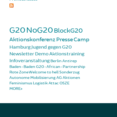
G20
NoG20
BlockG20
Aktionskonferenz
Presse
Camp
Hamburg
Jugend gegen G20
Newsletter
Demo
Aktionstraining
Infoveranstaltung
Berlin
Antirep
Baden-Baden
G20-African-Partnership
Rote Zone
Welcome to hell
Sonderzug
Autonome Mobilisierung
AG Aktionen
Feminismus
Logistik
Attac
OSZE
MORE