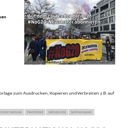
nen
vorlage zum Ausdrucken, Kopieren und Verbreiten z.B. auf
 international
PaintitRed
Zahnbürste
SoliMexikaner