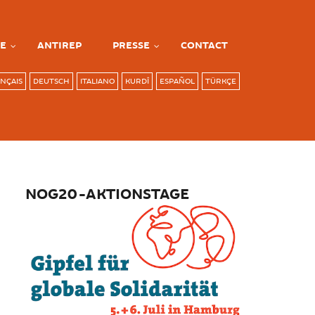
E
ANTIREP
PRESSE
CONTACT
NÇAIS
DEUTSCH
ITALIANO
KURDÎ
ESPAÑOL
TÜRKÇE
NOG20-AKTIONSTAGE