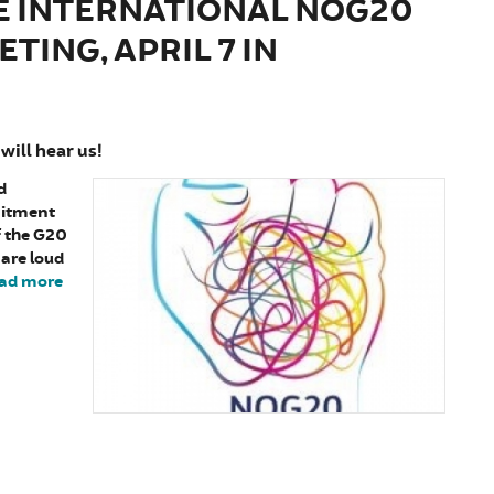
E INTERNATIONAL NOG20
ING, APRIL 7 IN
will hear us!
d
mitment
f the G20
 are loud
ad more
about Report from the International NoG20
preparatory Meeting, April 7 in Hamburg