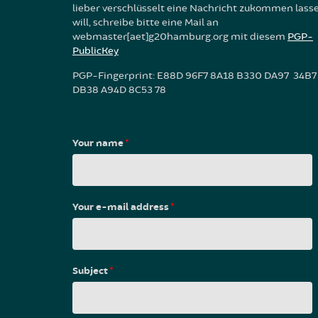
lieber verschlüsselt eine Nachricht zukommen lass
will, schreibe bitte eine Mail an
webmaster[aet]g20hamburg.org mit diesem
PGP-
PublicKey
PGP-Fingerprint: E88D 96F7 8A18 B330 DA97 34B7
DB38 A94D 8C53 78
Your name
*
Your e-mail address
*
Subject
*