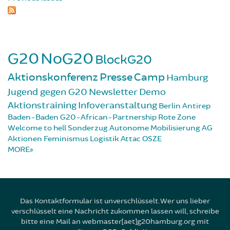
G20
NoG20
BlockG20
Aktionskonferenz
Presse
Camp
Hamburg
Jugend gegen G20
Newsletter
Demo
Aktionstraining
Infoveranstaltung
Berlin
Antirep
Baden-Baden
G20-African-Partnership
Rote Zone
Welcome to hell
Sonderzug
Autonome Mobilisierung
AG
Aktionen
Feminismus
Logistik
Attac
OSZE
MORE
Das Kontaktformular ist unverschlüsselt. Wer uns lieber
verschlüsselt eine Nachricht zukommen lassen will, schreibe
bitte eine Mail an webmaster[aet]g20hamburg.org mit