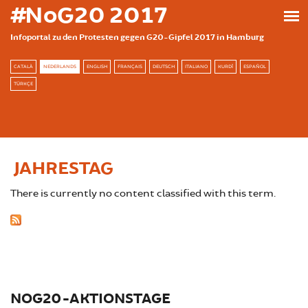
Skip to main content
#NoG20 2017
Infoportal zu den Protesten gegen G20-Gipfel 2017 in Hamburg
CATALÀ
NEDERLANDS
ENGLISH
FRANÇAIS
DEUTSCH
ITALIANO
KURDÎ
ESPAÑOL
TÜRKÇE
JAHRESTAG
There is currently no content classified with this term.
NOG20-AKTIONSTAGE