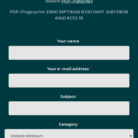
diesem
PGP-PublicKey
PGP-Fingerprint: E88D 96F7 8A18 B330 DA97 34B7 DB38
A94D 8C53 78
Your name
*
Your e-mail address
*
Subject
*
Category
*