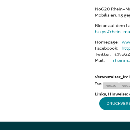
NoG20 Rhein-Mai
Mobilisierung ge
Bleibe auf dem L
https://rhein-m
Homepage:
www
Faceboook:
htt
Twitter: @NoG
Mail::
rheinm
Veranstalter_in:
Tags:
NoG20
NoG
Links, Hinweise:
DRUCKVER