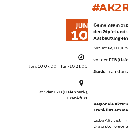
#AK2
JUN
Gemeinsam org
10
den Gipfel und 
Ausbeutung eine
Saturday, 10. Ju
vor der EZB (Haf
Jun/10 07:00 - Jun/10 21:00
Stadt:
Frankfurt
vor der EZB (Hafenpark),
Frankfurt
Regionale Aktio
Frankfurt am Mai
Liebe Aktivist_i
Die erste regio