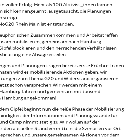
in voller Erfolg: Mehr als 100 Aktivist_innen kamen
 sich kennengelernt, ausgetauscht, die Planungen
rstetigt.
oG20 Rhein Main ist entstanden.
n euphorischen Zusammenkommen und Arbeitstreffen
einsam mobilisieren, gemeinsam nach Hamburg,
ipfel blockieren und den herrschenden Verhältnissen
sbeutung eine Absage erteilen.
gen und Planungen tragen bereits erste Früchte: In den
en wird es mobilisierende Aktionen geben, wir
ltungen zum Thema G20 und Widerstand organisieren
etzt schon versprechen: Wir werden mit einem
 Hamburg fahren und gemeinsam mit tausend
 in Hamburg angekommen!
dem Gipfel beginnt nun die heiße Phase der Mobilisierung
hindigkeit der Informationen und Planungsstände für
nd Camp nimmt stetig zu. Wir wollen auf der
 den aktuellen Stand vermitteln, die Szenarien vor Ort
besprechen und unsere gemeinsamen Aktionen vor dem