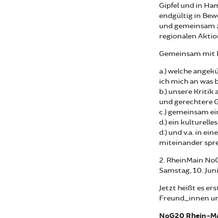
Gipfel und in H
endgültig in Bew
und gemeinsam zu
regionalen Aktio
Gemeinsam mit E
a.) welche angek
ich mich an was b
b.) unsere Kriti
und gerechtere G
c.) gemeinsam e
d.) ein kulture
d.) und v.a. in
miteinander spr
2. RheinMain No
Samstag, 10. Juni
Jetzt heißt es er
Freund_innen un
NoG20 Rhein-M