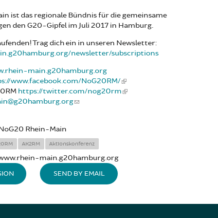
n ist das regionale Bündnis für die gemeinsame
gen den G20-Gipfel im Juli 2017 in Hamburg.
aufenden! Trag dich ein in unseren Newsletter:
ain.g20hamburg.org/newsletter/subscriptions
.rhein-main.g20hamburg.org
ps://www.facebook.com/NoG20RM/
20RM
https://twitter.com/nog20rm
ain@g20hamburg.org
NoG20 Rhein-Main
20RM
AK2RM
Aktionskonferenz
www.rhein-main.g20hamburg.org
SION
SEND BY EMAIL