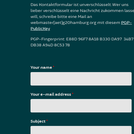
Das Kontaktformular ist unverschlüsselt. Wer uns
lieber verschlüsselt eine Nachricht zukommen lass
will, schreibe bitte eine Mail an
webmaster[aet]g20hamburg.org mit diesem
PGP-
PublicKey
PGP-Fingerprint: E88D 96F7 8A18 B330 DA97 34B7
DB38 A94D 8C53 78
Your name
*
Your e-mail address
*
Subject
*