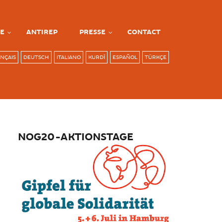
E
ANTIREP
PRESSE
CONTACT
NÇAIS
DEUTSCH
ITALIANO
KURDÎ
ESPAÑOL
TÜRKÇE
NOG20-AKTIONSTAGE