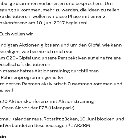
amburg zusammen vorbereiten und besprechen... Um
egung zu kommen, mehr zu werden, die Ideen zu teilen
 diskutieren, wollen wir diese Phase mit einer 2.
nskonferenz am 10. Juni 2017 begleiten!
uch wollen wir
ündigten Aktionen gibts am und um den Gipfel, wie kann
eteiligen, wie bereite ich mich vor
k am G20-Gipfel und unsere Perspektiven auf eine freiere
esellschaft diskutieren
in massenhaftes Aktionstraining durchführen
lles Rahmenprogramm genießen
 einem netten Rahmen aktivistisch Zusammenkommen und
echen!
G20 Aktionskonferenz mit Aktionstraining
, Open Air vor der EZB (Hafenpark)
stmal: Kalender raus, Rotstift zücken, 10. Juni blocken und
d Verbündeten Bescheid sagen!! #AK2RM
ain