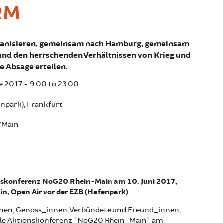
RM
anisieren, gemeinsam nach Hamburg, gemeinsam
und den herrschenden Verhältnissen von Krieg und
 Absage erteilen.
ne 2017 -
9:00
to
23:00
enpark), Frankfurt
/Main
nskonferenz NoG20 Rhein-Main am 10. Juni 2017,
n, Open Air vor der EZB (Hafenpark)
nnen, Genoss_innen, Verbündete und Freund_innen,
nale Aktionskonferenz "NoG20 Rhein-Main" am