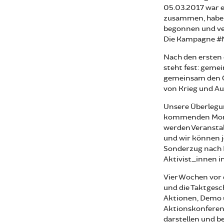
05.03.2017 war e
zusammen, haben
begonnen und ve
Die Kampagne #N
Nach den erste
steht fest: gem
gemeinsam den G
von Krieg und Au
Unsere Überlegun
kommenden Monat
werden Veransta
und wir können j
Sonderzug nach
Aktivist_innen
Vier Wochen vor 
und die Taktgesc
Aktionen, Demo u
Aktionskonferenz
darstellen und 