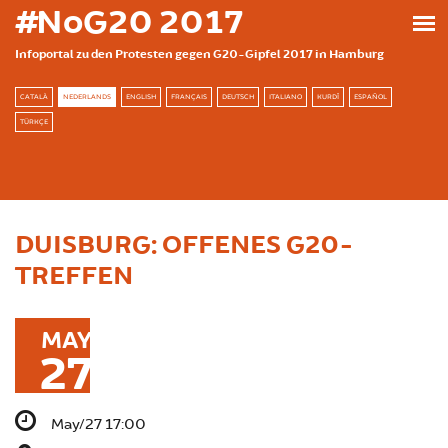
Skip to main content
#NoG20 2017
Infoportal zu den Protesten gegen G20-Gipfel 2017 in Hamburg
CATALÀ
NEDERLANDS
ENGLISH
FRANÇAIS
DEUTSCH
ITALIANO
KURDÎ
ESPAÑOL
TÜRKÇE
DUISBURG: OFFENES G20-
TREFFEN
MAY
27
May/27 17:00