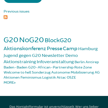
Previous issues
G20
NoG20
BlockG20
Aktionskonferenz
Presse
Camp
Hamburg
Jugend gegen G20
Newsletter
Demo
Aktionstraining
Infoveranstaltung
Berlin
Antirep
Baden-Baden
G20-African-Partnership
Rote Zone
Welcome to hell
Sonderzug
Autonome Mobilisierung
AG
Aktionen
Feminismus
Logistik
Attac
OSZE
MORE
Das Kontaktformular ist unverschlüsselt. Wer uns lieber