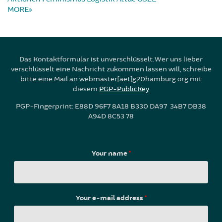
MORE
Das Kontaktformular ist unverschlüsselt. Wer uns lieber
verschlüsselt eine Nachricht zukommen lassen will, schreibe
bitte eine Mail an webmaster[aet]g20hamburg.org mit
diesem
PGP-PublicKey
PGP-Fingerprint: E88D 96F7 8A18 B330 DA97 34B7 DB38
A94D 8C53 78
Your name
*
Your e-mail address
*