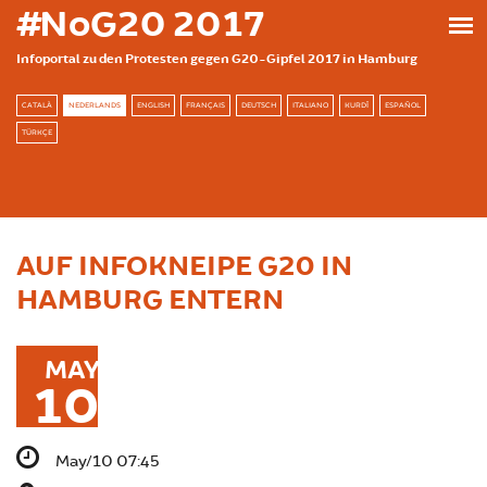
Skip to main content
#NoG20 2017
Infoportal zu den Protesten gegen G20-Gipfel 2017 in Hamburg
CATALÀ
NEDERLANDS
ENGLISH
FRANÇAIS
DEUTSCH
ITALIANO
KURDÎ
ESPAÑOL
TÜRKÇE
AUF INFOKNEIPE G20 IN
HAMBURG ENTERN
MAY
10
May/10 07:45