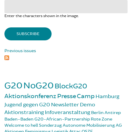
Enter the characters shown in the image.
Previous issues
G20
NoG20
BlockG20
Aktionskonferenz
Presse
Camp
Hamburg
Jugend gegen G20
Newsletter
Demo
Aktionstraining
Infoveranstaltung
Berlin
Antirep
Baden-Baden
G20-African-Partnership
Rote Zone
Welcome to hell
Sonderzug
Autonome Mobilisierung
AG
Aktionen
Feminismus
Logistik
Attac
OSZE