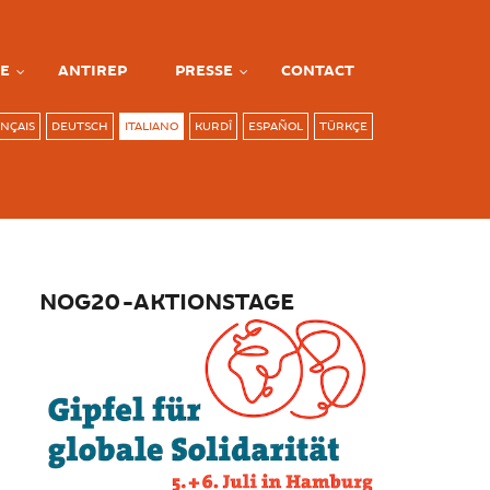
E
ANTIREP
PRESSE
CONTACT
NÇAIS
DEUTSCH
ITALIANO
KURDÎ
ESPAÑOL
TÜRKÇE
NOG20-AKTIONSTAGE