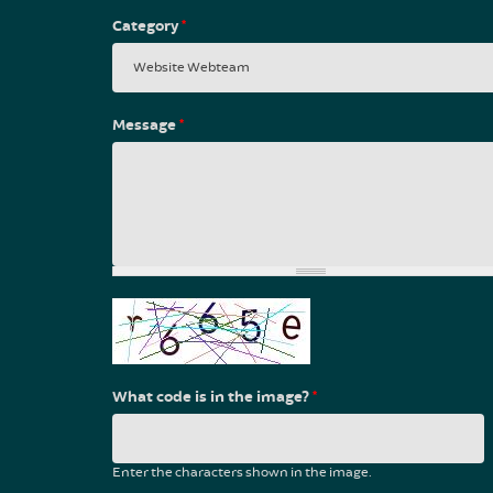
Category
*
Message
*
What code is in the image?
*
Enter the characters shown in the image.