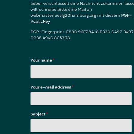
lieber verschlüsselt eine Nachricht zukommen lass
will, schreibe bitte eine Mail an
webmaster[aet]g20hamburg.org mit diesem
PGP-
PublicKey
PGP-Fingerprint: E88D 96F7 8A18 B330 DA97 34B7
DB38 A94D 8C53 78
Your name
*
Your e-mail address
*
Subject
*