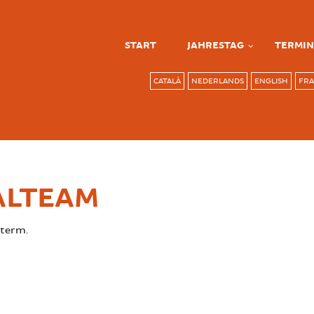
START
JAHRESTAG
TERMIN
CATALÀ
NEDERLANDS
ENGLISH
FRA
GALTEAM
 term.