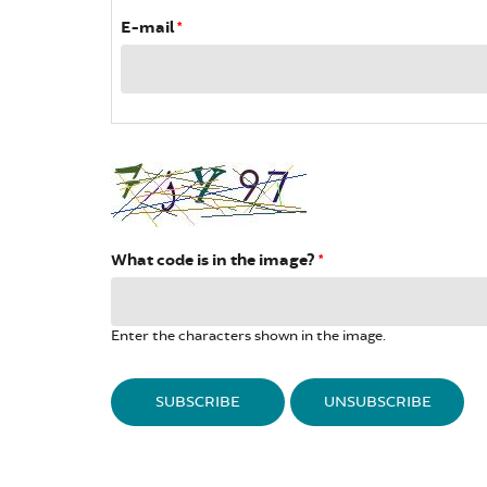
E-mail
*
What code is in the image?
*
Enter the characters shown in the image.