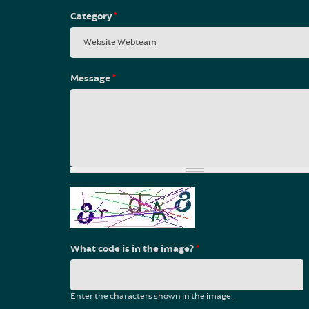
Category
*
Message
*
What code is in the image?
*
Enter the characters shown in the image.