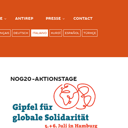
E
ANTIREP
PRESSE
CONTACT
NÇAIS
DEUTSCH
ITALIANO
KURDÎ
ESPAÑOL
TÜRKÇE
NOG20-AKTIONSTAGE