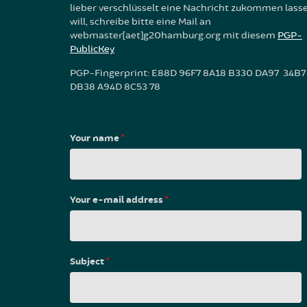
lieber verschlüsselt eine Nachricht zukommen lass
will, schreibe bitte eine Mail an
webmaster[aet]g20hamburg.org mit diesem
PGP-
PublicKey
PGP-Fingerprint: E88D 96F7 8A18 B330 DA97 34B7
DB38 A94D 8C53 78
Your name
*
Your e-mail address
*
Subject
*