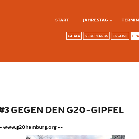
START
JAHRESTAG
TERMIN
CATALÀ
NEDERLANDS
ENGLISH
FRA
3 GEGEN DEN G20-GIPFEL
-- www.g20hamburg.org --