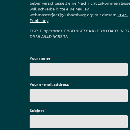
lieber verschlüsselt eine Nachricht zukommen lass
will, schreibe bitte eine Mail an
webmaster[aet]g20hamburg.org mit diesem
PGP-
PublicKey
PGP-Fingerprint: E88D 96F7 8A18 B330 DA97 34B7
DB38 A94D 8C53 78
Your name
*
Your e-mail address
*
Subject
*