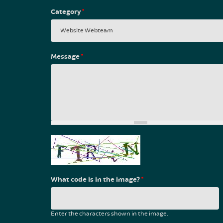
Category
*
Message
*
What code is in the image?
*
Enter the characters shown in the image.