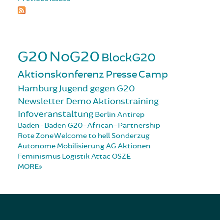
G20
NoG20
BlockG20
Aktionskonferenz
Presse
Camp
Hamburg
Jugend gegen G20
Newsletter
Demo
Aktionstraining
Infoveranstaltung
Berlin
Antirep
Baden-Baden
G20-African-Partnership
Rote Zone
Welcome to hell
Sonderzug
Autonome Mobilisierung
AG Aktionen
Feminismus
Logistik
Attac
OSZE
MORE