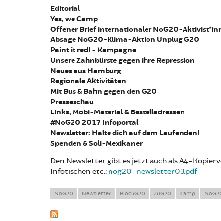
Editorial
Yes, we Camp
Offener Brief internationaler NoG20-Aktivist*in
Absage NoG20-Klima-Aktion Unplug G20
Paint it red! - Kampagne
Unsere Zahnbürste gegen ihre Repression
Neues aus Hamburg
Regionale Aktivitäten
Mit Bus & Bahn gegen den G20
Presseschau
Links, Mobi-Material & Bestelladressen
#NoG20 2017 Infoportal
Newsletter: Halte dich auf dem Laufenden!
Spenden & Soli-Mexikaner
Den Newsletter gibt es jetzt auch als A4-Kopier
Infotischen etc.:
nog20-newsletter03.pdf
NoG20
Newsletter
BlockG20
ZuG20
Camp
NoG20