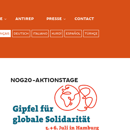
E
ANTIREP
PRESSE
CONTACT
NÇAIS
DEUTSCH
ITALIANO
KURDÎ
ESPAÑOL
TÜRKÇE
NOG20-AKTIONSTAGE