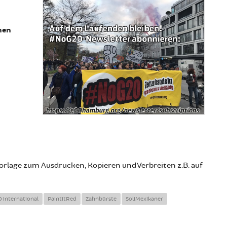
nen
vorlage zum Ausdrucken, Kopieren und Verbreiten z.B. auf
 international
PaintitRed
Zahnbürste
SoliMexikaner