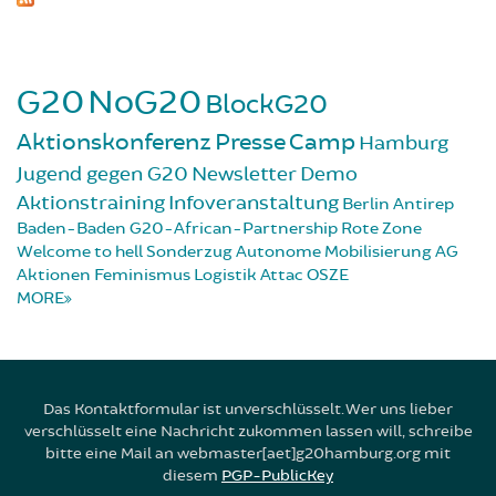
G20
NoG20
BlockG20
Aktionskonferenz
Presse
Camp
Hamburg
Jugend gegen G20
Newsletter
Demo
Aktionstraining
Infoveranstaltung
Berlin
Antirep
Baden-Baden
G20-African-Partnership
Rote Zone
Welcome to hell
Sonderzug
Autonome Mobilisierung
AG
Aktionen
Feminismus
Logistik
Attac
OSZE
MORE
Das Kontaktformular ist unverschlüsselt. Wer uns lieber
verschlüsselt eine Nachricht zukommen lassen will, schreibe
bitte eine Mail an webmaster[aet]g20hamburg.org mit
diesem
PGP-PublicKey