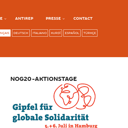
E
ANTIREP
PRESSE
CONTACT
NÇAIS
DEUTSCH
ITALIANO
KURDÎ
ESPAÑOL
TÜRKÇE
NOG20-AKTIONSTAGE