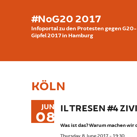
Skip to main content
#NoG20 2017
Infoportal zu den Protesten gegen G20-
Gipfel 2017 in Hamburg
KÖLN
JUN
IL TRESEN #4 Z
08
Was ist das? Warum machen wir d
Thursday, 8. June 2017 - 19:30