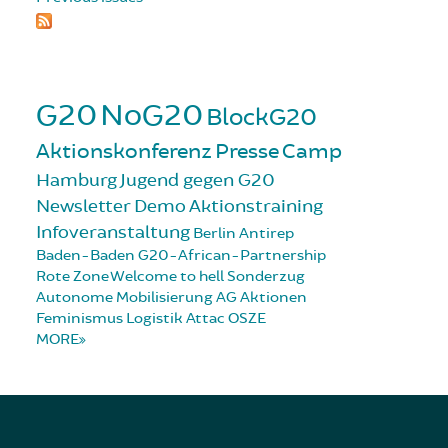
G20
NoG20
BlockG20
Aktionskonferenz
Presse
Camp
Hamburg
Jugend gegen G20
Newsletter
Demo
Aktionstraining
Infoveranstaltung
Berlin
Antirep
Baden-Baden
G20-African-Partnership
Rote Zone
Welcome to hell
Sonderzug
Autonome Mobilisierung
AG Aktionen
Feminismus
Logistik
Attac
OSZE
MORE