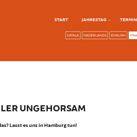
START
JAHRESTAG
TERMIN
CATALÀ
NEDERLANDS
ENGLISH
FRA
IVILER UNGEHORSAM
as? Lasst es uns in Hamburg tun!