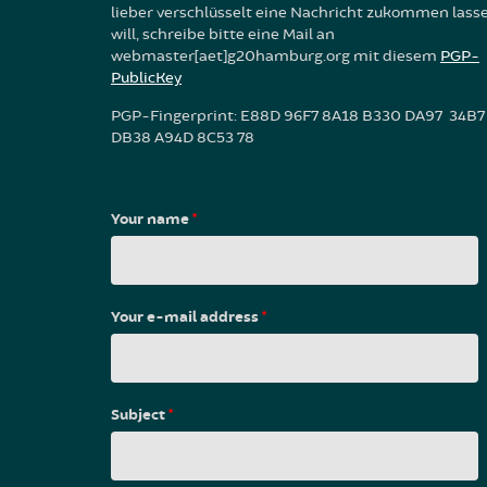
lieber verschlüsselt eine Nachricht zukommen lass
will, schreibe bitte eine Mail an
webmaster[aet]g20hamburg.org mit diesem
PGP-
PublicKey
PGP-Fingerprint: E88D 96F7 8A18 B330 DA97 34B7
DB38 A94D 8C53 78
Your name
*
Your e-mail address
*
Subject
*