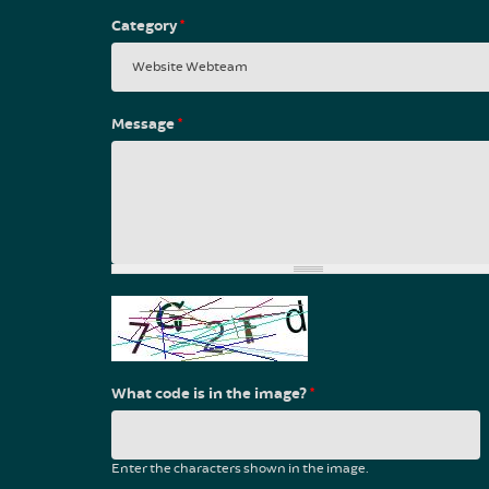
Category
*
Message
*
What code is in the image?
*
Enter the characters shown in the image.