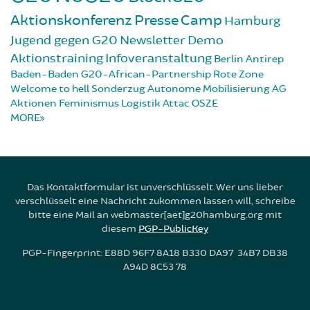
Aktionskonferenz
Presse
Camp
Hamburg
Jugend gegen G20
Newsletter
Demo
Aktionstraining
Infoveranstaltung
Berlin
Antirep
Baden-Baden
G20-African-Partnership
Rote Zone
Welcome to hell
Sonderzug
Autonome Mobilisierung
AG
Aktionen
Feminismus
Logistik
Attac
OSZE
MORE
Das Kontaktformular ist unverschlüsselt. Wer uns lieber
verschlüsselt eine Nachricht zukommen lassen will, schreibe
bitte eine Mail an webmaster[aet]g20hamburg.org mit
diesem
PGP-PublicKey
PGP-Fingerprint: E88D 96F7 8A18 B330 DA97 34B7 DB38
A94D 8C53 78