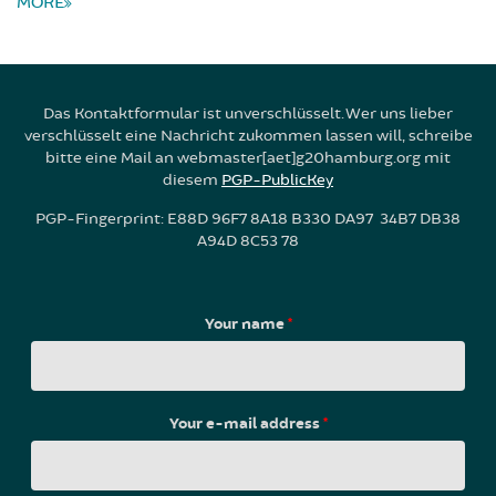
MORE
Das Kontaktformular ist unverschlüsselt. Wer uns lieber
verschlüsselt eine Nachricht zukommen lassen will, schreibe
bitte eine Mail an webmaster[aet]g20hamburg.org mit
diesem
PGP-PublicKey
PGP-Fingerprint: E88D 96F7 8A18 B330 DA97 34B7 DB38
A94D 8C53 78
Your name
*
Your e-mail address
*