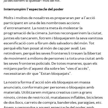
Ja decidirem si quedar-nos de nit.
Interrumpim l'espectacle del poder
Molts i moltes de nosaltres es prepararan per a l'acció
participant en una de les nombroses accions
d'entrenament. La nostra meta és molestar la
programació de la cimera. Juntes reconquerirem la ciutat,
juntes els tancarem, fotrem i bloquejarem la seva vanitosa
escenificació com a fòrum dels salvadors del món. Tot
perquè ells han posat al món de cap per avall. Les
retindrem, perquè les seves fronteres li treuen la llibertat
de moviment a milions de persones i a tota una ciutat amb
les seves fronteres policials. De totes maneres, quan els
mitjans parlin d'aquest dia sobre les "vies d'accés",
necessitaran dir que "Estan bloquejats".
La nostra forma d'acció són els bloquejos en massa
anunciats, conformats per persones o bloquejos amb
materials. Utilitzarem mitjans creatius com a grans
ninots, cintes de restricció, matalassos inflables, bicicletes
de dos llocs, carrets de compra, banderoles, paraigües, etc.
Anem a respondre a aquest espectacle del poder amb