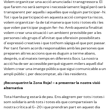
Volem organitzar una acció anunciada i transgressora. El
que farem no serà sempre i necessàriament legal però serà
transparent per aquells i aquelles que vulguin participar-hi.
Tot i que la participació en aquesta acció comporta riscos,
volem organitzar-la de tal manera que tots i totes els i les
que volen participar puguin fer-ho. Amb aquesta finalitat
volem crear una situació i un ambient previsible per a les
persones i els grups d'afinitat que ofereixin possibilitats
d'expressió creatives i que tothom sàpiga el que pot passar.
Per tant farem acords responsables amb les persones que
preparen altres accions que es duguin a terme abans,
després, o al mateix temps en diferents llocs. La nostra
acció ha de ser accessible perquè siguem milers aquell dia!
Volem crear una imatge pública que sigui comunicable a un
ampli públic i, per descomptat, als i les residents.
¡Reconquerint la Zona Roja! – a presentar la nostra visió
alternativa
Tota Hamburg estarà de peu. Ens alegrem per tots i totes i
som solidaris amb tots i totes els que comparteixen la
nostra crítica al G-20 i que prendran part en aquest dia