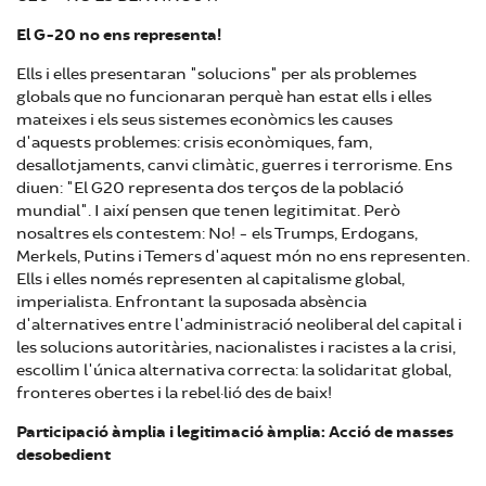
El G-20 no ens representa!
Ells i elles presentaran "solucions" per als problemes
globals que no funcionaran perquè han estat ells i elles
mateixes i els seus sistemes econòmics les causes
d'aquests problemes: crisis econòmiques, fam,
desallotjaments, canvi climàtic, guerres i terrorisme. Ens
diuen: "El G20 representa dos terços de la població
mundial". I així pensen que tenen legitimitat. Però
nosaltres els contestem: No! - els Trumps, Erdogans,
Merkels, Putins i Temers d'aquest món no ens representen.
Ells i elles només representen al capitalisme global,
imperialista. Enfrontant la suposada absència
d'alternatives entre l'administració neoliberal del capital i
les solucions autoritàries, nacionalistes i racistes a la crisi,
escollim l'única alternativa correcta: la solidaritat global,
fronteres obertes i la rebel·lió des de baix!
Participació àmplia i legitimació àmplia: Acció de masses
desobedient