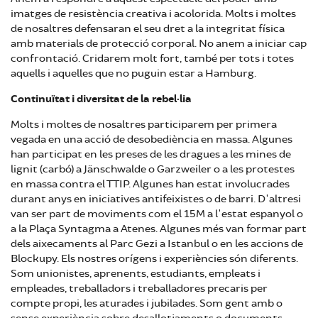
imatges de resistència creativa i acolorida. Molts i moltes
de nosaltres defensaran el seu dret a la integritat física
amb materials de protecció corporal. No anem a iniciar cap
confrontació. Cridarem molt fort, també per tots i totes
aquells i aquelles que no puguin estar a Hamburg.
Continuïtat i diversitat de la rebel·lia
Molts i moltes de nosaltres participarem per primera
vegada en una acció de desobediència en massa. Algunes
han participat en les preses de les dragues a les mines de
lignit (carbó) a Jänschwalde o Garzweiler o a les protestes
en massa contra el TTIP. Algunes han estat involucrades
durant anys en iniciatives antifeixistes o de barri. D'altresi
van ser part de moviments com el 15M a l'estat espanyol o
a la Plaça Syntagma a Atenes. Algunes més van formar part
dels aixecaments al Parc Gezi a Istanbul o en les accions de
Blockupy. Els nostres orígens i experiències són diferents.
Som unionistes, aprenents, estudiants, empleats i
empleades, treballadors i treballadores precaris per
compte propi, les aturades i jubilades. Som gent amb o