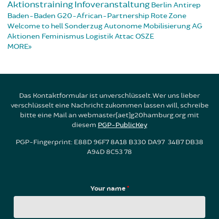
Aktionstraining
Infoveranstaltung
Berlin
Antirep
Baden-Baden
G20-African-Partnership
Rote Zone
Welcome to hell
Sonderzug
Autonome Mobilisierung
AG
Aktionen
Feminismus
Logistik
Attac
OSZE
MORE
Das Kontaktformular ist unverschlüsselt. Wer uns lieber
verschlüsselt eine Nachricht zukommen lassen will, schreibe
bitte eine Mail an webmaster[aet]g20hamburg.org mit
diesem
PGP-PublicKey
PGP-Fingerprint: E88D 96F7 8A18 B330 DA97 34B7 DB38
A94D 8C53 78
Your name
*