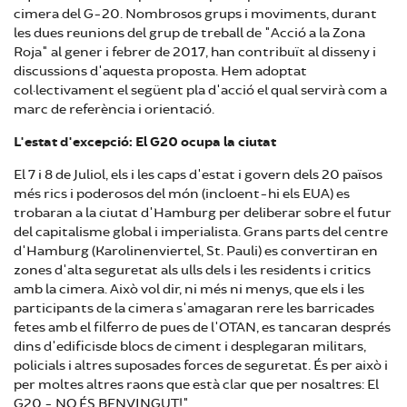
cimera del G-20. Nombrosos grups i moviments, durant
les dues reunions del grup de treball de "Acció a la Zona
Roja" al gener i febrer de 2017, han contribuït al disseny i
discussions d'aquesta proposta. Hem adoptat
col·lectivament el següent pla d'acció el qual servirà com a
marc de referència i orientació.
L'estat d'excepció: El G20 ocupa la ciutat
El 7 i 8 de Juliol, els i les caps d'estat i govern dels 20 països
més rics i poderosos del món (incloent-hi els EUA) es
trobaran a la ciutat d'Hamburg per deliberar sobre el futur
del capitalisme global i imperialista. Grans parts del centre
d'Hamburg (Karolinenviertel, St. Pauli) es convertiran en
zones d'alta seguretat als ulls dels i les residents i critics
amb la cimera. Això vol dir, ni més ni menys, que els i les
participants de la cimera s'amagaran rere les barricades
fetes amb el filferro de pues de l'OTAN, es tancaran després
dins d'edificisde blocs de ciment i desplegaran militars,
policials i altres suposades forces de seguretat. És per això i
per moltes altres raons que està clar que per nosaltres: El
G20 - NO ÉS BENVINGUT!"