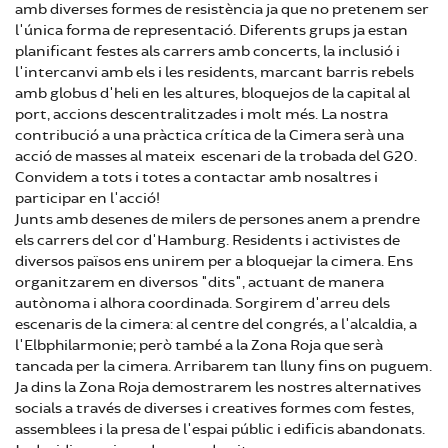
amb diverses formes de resistència ja que no pretenem ser
l'única forma de representació. Diferents grups ja estan
planificant festes als carrers amb concerts, la inclusió i
l'intercanvi amb els i les residents, marcant barris rebels
amb globus d'heli en les altures, bloquejos de la capital al
port, accions descentralitzades i molt més. La nostra
contribució a una pràctica crítica de la Cimera serà una
acció de masses al mateix escenari de la trobada del G20.
Convidem a tots i totes a contactar amb nosaltres i
participar en l'acció!
Junts amb desenes de milers de persones anem a prendre
els carrers del cor d'Hamburg. Residents i activistes de
diversos països ens unirem per a bloquejar la cimera. Ens
organitzarem en diversos "dits", actuant de manera
autònoma i alhora coordinada. Sorgirem d'arreu dels
escenaris de la cimera: al centre del congrés, a l'alcaldia, a
l'Elbphilarmonie; però també a la Zona Roja que serà
tancada per la cimera. Arribarem tan lluny fins on puguem.
Ja dins la Zona Roja demostrarem les nostres alternatives
socials a través de diverses i creatives formes com festes,
assemblees i la presa de l'espai públic i edificis abandonats.