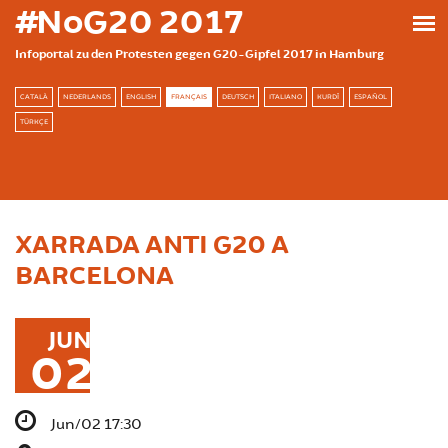
Skip to main content
#NoG20 2017
Infoportal zu den Protesten gegen G20-Gipfel 2017 in Hamburg
CATALÀ
NEDERLANDS
ENGLISH
FRANÇAIS
DEUTSCH
ITALIANO
KURDÎ
ESPAÑOL
TÜRKÇE
XARRADA ANTI G20 A
BARCELONA
JUN
02
Jun/02 17:30