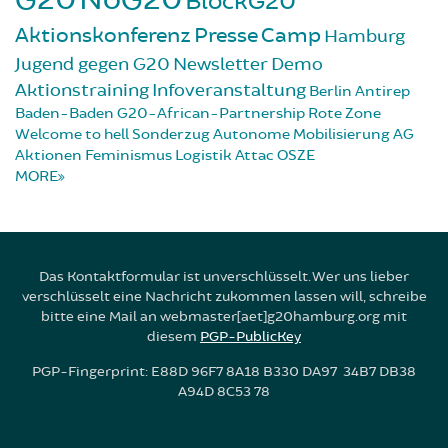
BlockG20
Aktionskonferenz
Presse
Camp
Hamburg
Jugend gegen G20
Newsletter
Demo
Aktionstraining
Infoveranstaltung
Berlin
Antirep
Baden-Baden
G20-African-Partnership
Rote Zone
Welcome to hell
Sonderzug
Autonome Mobilisierung
AG
Aktionen
Feminismus
Logistik
Attac
OSZE
MORE
Das Kontaktformular ist unverschlüsselt. Wer uns lieber
verschlüsselt eine Nachricht zukommen lassen will, schreibe
bitte eine Mail an webmaster[aet]g20hamburg.org mit
diesem
PGP-PublicKey
PGP-Fingerprint: E88D 96F7 8A18 B330 DA97 34B7 DB38
A94D 8C53 78