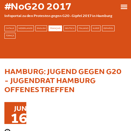
Skip to main content
#NoG20 2017
Infoportal zu den Protesten gegen G20-Gipfel 2017 in Hamburg
CATALÀ
NEDERLANDS
ENGLISH
FRANÇAIS
DEUTSCH
ITALIANO
KURDÎ
ESPAÑOL
TÜRKÇE
HAMBURG: JUGEND GEGEN G20
- JUGENDRAT HAMBURG
OFFENES TREFFEN
JUN
16